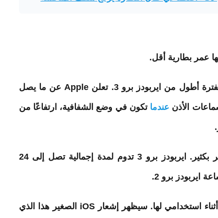
ها عمر بطارية أقل.
بشكل عام، تدوم سماعات AirPods Pro 3 لفترة أطول من ايربودز برو 3. تعلن Apple عن ما يصل
عندما
تكون في وضع الشفافية، ارتفاعًا من
ومع ذلك، تأتي هذه العلبة بسعة بطارية أصغر بكثير. ايربودز برو 3 تدوم لمدة إجمالية تصل إلى 24
قد لا يبدو هذا كثيرًا، لكنني لاحظت ذلك تمامًا أثناء استخدامي لها. سيظهر إشعار iOS الصغير هذا الذي