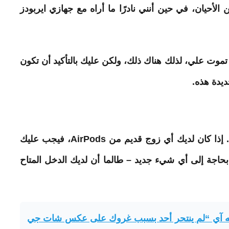
ت AirPods في كثير من الأحيان، في حين أنني نادرًا ما أراه مع جهازي ايربودز
ا زلت لم أحصل على بلدي بعد ايربودز برو 3 تموت علي، لذلك هناك ذلك، ولكن عليك بالتأكيد أن تكون
ديدة هذه.
الكل في الكل، ايربودز برو 3 هي منتج عظيم. إذا كان لديك أي زوج قديم من AirPods، فيجب عليك
 بحاجة إلى أي شيء جديد – طالما أن لديك الدخل المتاح
يه آي “لم ينتحر أحد بسبب غروك على عكس شات جي