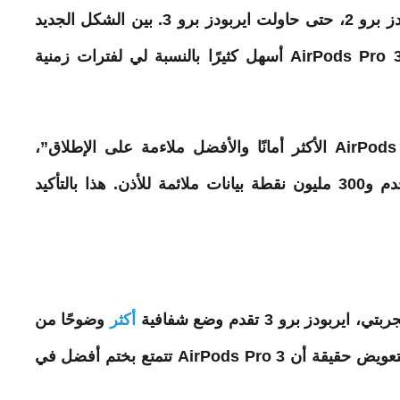
لم أكن أدرك أن هذا هو الحال مع بلدي ايربودز برو 2، حتى حاولت ايربودز برو 3. بين الشكل الجديد
Pro
AirPods
3 أسهل كثيرًا بالنسبة لي لفترات زمنية
AirPods
الأكثر أمانًا والأفضل ملاءمة على الإطلاق”،
استنادًا إلى 100000 ساعة من بحث المستخدم و300 مليون نقطة بيانات ملائمة للأذن. هذا بالتأكيد
 برو 3 تقدم وضع شفافية
أكثر
وضوحًا من
AirPods Pro 2. وأتصور أن هذا في الغالب لتعويض حقيقة أن AirPods Pro 3 تتمتع بختم أفضل في