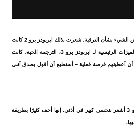
متى ايربودز برو 3 في البداية، كنت مترددًا بعض الشيء بشأن الترقية. شعرت بذلك ايربودز برو 2 كانت
لا تزال ممتازة. علاوة على ذلك، فإن إحدى الميزات الرئيسية لـ ايربودز برو 3، الترجمة الحية، كانت
أنني
كل ذلك يأتي لتناسب إلى حد كبير. ايربودز برو 3 أشعر بتحسن كبير في أذني. إنها أخف كثيرًا بطريقة
ها.