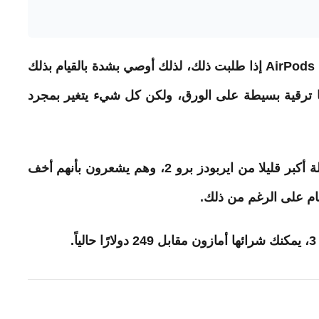
تقدم متاجر Apple عروضًا توضيحية لسماعات AirPods إذا طلبت ذلك، لذلك أوصي بشدة بالقيام بذلك
وقت. ايربودز برو 3 تبدو وكأنها ترقية بسيطة على الورق، ولكن كل شيء يتغير بمجرد
وأيضاً ملاحظة بسيطة: ايربودز برو 3 لديك حالة أكبر قليلا من ايربودز برو 2، وهم يشعرون بأنهم أخف
هتمام على الرغم من ذلك.
.