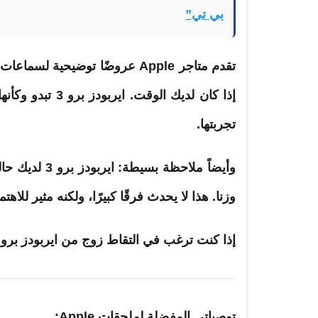
بي تي”
إذا كان لديك ال
تجربتها.
وزنا. هذا لا يحدث فرقًا كبيرًا، ولكنه مثير للا
إذا كنت ترغب في التقاط زوج من ايربودز برو 3، يمكنك شرائها أمازون مقابل 249 دولارًا حالياً
توصياتي المفضلة لملحقات Apple: