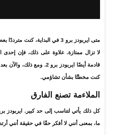
قادمة أيضًا ايربودز برو 2. ومع ذلك، والآن بعد أن أعطيتهم فرصة فعلية – أستطيع أن أقول بصدق
كنت
مخطئ
ًا بشأن تشاؤمي.
الملاءمة تصنع الفارق
ما، بمعنى
أنني
لا أفكر حقًا في حقيقة أنني أرتدي