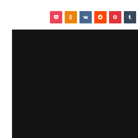
نكدإن
‏Tumblr
بينتيريست
‏Reddit
‏VKontakte
Odnoklassniki
‫Pocket