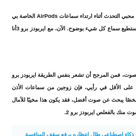
بالنسبة لي، هذه مشكلة كبيرة. لم أكن أبدًا من محبي التحدث أثناء ارتداء سماعات AirPods الخاصة بي
ا أستطيع سماع كل شيء بوضوح.
الآن
، مع ايربودز برو 3أنا
كنت تحب كيف الخاص بك ايربودز برو 2 الصوت، فمن المرجح أن تشعر بنفس الطريقة ايربودز برو
لكن على الأقل في رأيي، فإن زوجين من سماعات الأذن
شخصًا يبحث عن صوت أفضل، فقد يكون هذا مخيبًا للآمال
 منك بالفعلص ايربودز برو 2.
ذكاء اصطناعي طال انتظاره يرفع سقف المنافسة