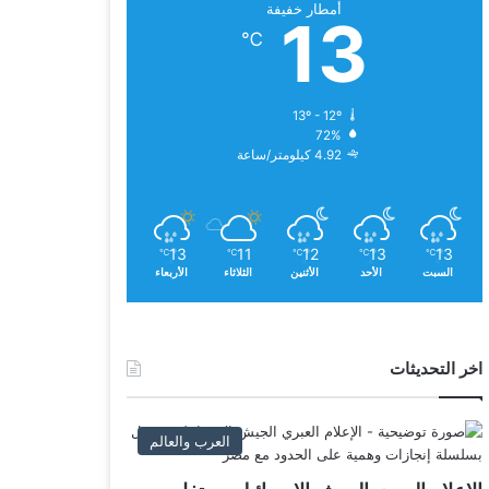
أمطار خفيفة
13
℃
13º - 12º
72%
4.92 كيلومتر/ساعة
13
11
12
13
13
℃
℃
℃
℃
℃
السبت
الأحد
الأثنين
الثلاثاء
الأربعاء
اخر التحديثات
العرب والعالم