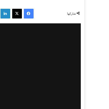
فيسبوك
‫X
لي
شاركها