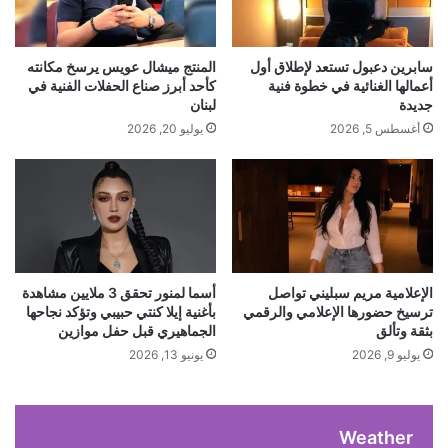
ي
ت
د
ا
ة
ل
سابرين دعبول تستعد لإطلاق أول
​المنتج ميشال عويس يرسخ مكانته
ل
ن
أعمالها الغنائية في خطوة فنية
كأحد أبرز صناع الحفلات الفنية في
ل
ا
جديدة
لبنان
ع
ر
أغسطس 5, 2026
يوليو 20, 2026
ا
ا
م
ل
ا
ق
ل
ا
م
ر
ق
ا
ب
ت
ل
ا
الإعلامية مريم سبليني تواصل
أسما لمنور تحقق 3 ملايين مشاهدة
ت
ترسيخ حضورها الإعلامي والرقمي
بأغنية إيلا كنتي حبيبي وتؤكد نجاحها
ل
بثقة وتألق
الجماهيري قبل حفل موازين
م
ت
ت
ي
يوليو 9, 2026
يونيو 13, 2026
ف
ج
ص
ع
ي
ل
Weather
ل
ت