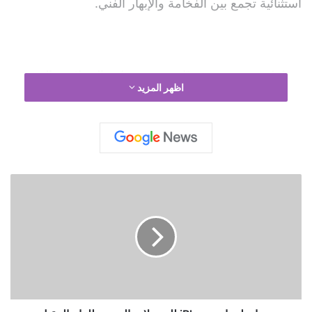
استثنائية تجمع بين الفخامة والإبهار الفني.
وسيُعلن
عويس
قريبًا عن جدول الحفلات الرسمية
اظهر المزيد
والمواقع التي ستُقام فيها السهرات، وسط ترقّب كبير من
محبّي السهر والفن الرفيع في دبي وأبوظبي.
ت
ص
م
ي
م
ا
ن
ل
ج