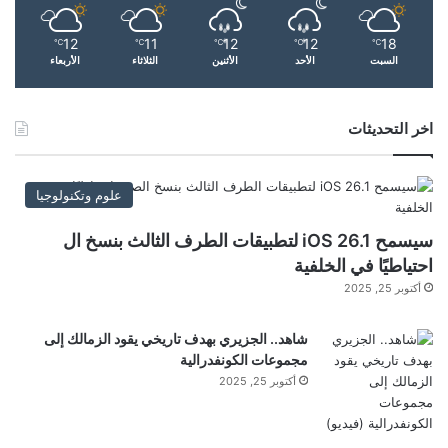
ل
م
ه
ح
ج
12
11
12
12
18
سّ
℃
℃
℃
℃
℃
السبت
الأحد
الأثنين
الثلاثاء
الأربعاء
ة
ن
شارك هذا الموضوع:
ل
فيس بوك
X
ل
م
اخر التحديثات
ق
معجب بهذه:
ا
ت
علوم وتكنولوجيا
ج
ل
ا
ي
سيسمح iOS 26.1 لتطبيقات الطرف الثالث بنسخ ال
ن
ر
احتياطيًا في الخلفية
أكتوبر 25, 2025
ي
الكرملين
بيسكوف:
تصريحات
توضيحا
ا
واشنطن
ينتظر
شاهد.. الجزيري بهدف تاريخي يقود الزمالك إلى
ل
مجموعات الكونفدرالية
ت
أكتوبر 25, 2025
ح
م