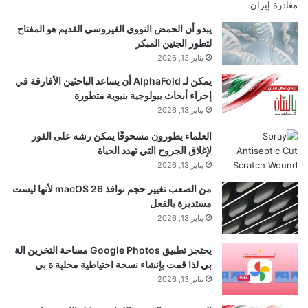
يبدو أن الحمض النووي الفيروسي القديم هو المفتاح
لتطور الجنين المبكر
يناير 13, 2026
يمكن لـ AlphaFold أن يساعد الباحثين الأفارقة في
إجراء أبحاث بيولوجية بنيوية متطورة
يناير 13, 2026
العلماء يطورون مسحوقًا يمكن رشه على الفور
لإغلاق الجروح التي تهدد الحياة
يناير 13, 2026
yalebnan.org — يقول التقرير إن شركة Apple
قامت بتأخير إصدار iPhone Air 2 إلى أجل غير
من الصعب تغيير حجم نوافذ macOS 26 لأنها ليست
مستديرة بالفعل
مسمى
يناير 13, 2026
يحتجز تطبيق Google Photos مساحة التخزين الة
شارك هذا الموضوع:
بي لذا قمت بإنشاء نسخة احتياطية محلية ة بي
يناير 13, 2026
فيس بوك
X