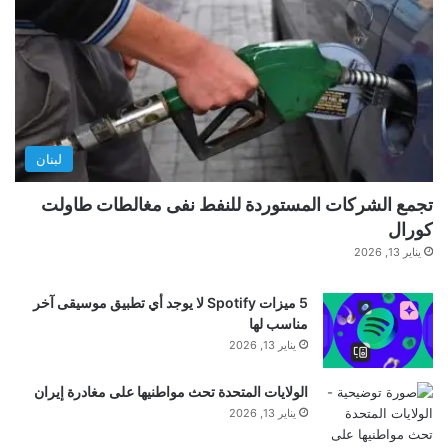
تنويه من
موقع
“yalebnan.org”:
تم جلب هذا المحتوى بشكل آلي من المصدر:
9to5mac.com
لبنان
بتاريخ:
2025-11-10 21:27:00
.
تجمع الشركات المستوردة للنفط نفى مغالطات طاولت
الآراء والمعلومات الواردة في هذا المقال لا تعبر
كورال
يناير 13, 2026
بالضرورة عن رأي موقع “yalebnan.org”،
والمسؤولية الكاملة تقع على عاتق المصدر الأصلي.
5 ميزات Spotify لا يوجد أي تطبيق موسيقى آخر
مناسب لها
ملاحظة:
قد يتم استخدام الترجمة الآلية في بعض الأحيان لتوفير
يناير 13, 2026
هذا المحتوى.
الولايات المتحدة تحث مواطنيها على مغادرة إيران
يناير 13, 2026