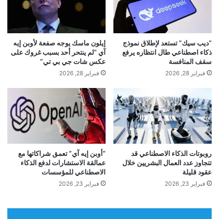
ل
ر
التابع ايفون اير حتى الآن. ويقول التقرير إن شركة
ت
ن
ص
ة
فوكسكون “فككت جميع خطوط إنتاجها باستثناء خط
م
م
“ديب سيك” تستعد لإطلاق نموذج
إيلون ماسك يوجه صفعة لأوبن إيه
ي
ن
ذكاء اصطناعي طال انتظاره يرفع
آي “لم ينتحر أحد بسبب غروك على
ونصف للنسخة الأولى، وتتوقع وقف الإنتاج بالكامل بحلول
م
ا
سقف المنافسة
عكس شات جي بي تي”
ا
ل
فبراير 28, 2026
فبراير 28, 2026
نهاية الشهر”.
ل
ب
ك
ي
ل
ر
وأنهت Luxshare، الشريك الآخر لإنتاج iPhone Air
ا
و
س
ف
لشركة Apple، إنتاجها للجهاز في نهاية
أكتوبر
.
ي
س
ك
ك
ي
ا
روبوتات الذكاء الاصطناعي قد
“أوبن إيه آي” تعمق شراكاتها مع
ملحقات iPhone المفضلة لدي:
ب
تتجاوز عدد العمال البشريين خلال
عمالقة الاستشارات لدفع الذكاء
ي
عقود قليلة
الاصطناعي للمؤسسات
د
ت
ل
/
فبراير 23, 2026
فبراير 23, 2026
اتبع الفرصة
: المواضيع, بلوسكي,
انستغرام
، و مستودون.
اً
ا
م
ل
ن
س