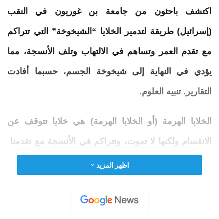
اكتشف
باحثون من جامعة بن غوريون في النقب
(إسرائيل) طريقة لتدمير
الخلايا
“الشيخوخة” التي تتراكم
مع تقدم العمر وتساهم في الالتهاب وتلف الأنسجة، مما
يؤدي في النهاية إلى شيخوخة الجسم، حسبما أفادت
التقارير. تنبيه العلوم.
الخلايا
الهرمة (أو الخلايا الهرمة) هي خلايا تتوقف عن
الانقسام ولكنها لا تموت، وتتراكم في الأنسجة مع تقدمنا ​​
في العمر.
يؤدي تراكم الخلايا الهرمة إلى التهاب مزمن،
اظهر المزيد
مما يساهم في تطور الأمراض المرتبطة بالعمر
.
قد يكون
انخفاض فعالية الجهاز المناعي لدى كبار السن بسبب