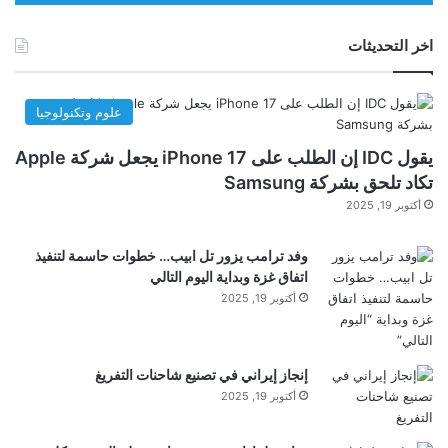
اخر التحديثات
تسلط هذه الدراسة الضوء على كيفية تكيف الجهاز
المناعي مع الشيخوخة وتظهر أهمية أخذ خلايا CD4-
علوم وتكنولوجيا
Eomes بعين الاعتبار في أبحاث مكافحة الشيخوخة.
يقول IDC إن الطلب على iPhone 17 يجعل شركة Apple
تكاد تلحق بشركة Samsung
أكتوبر 19, 2025
وفد ترامب يزور تل ابيب… خطوات حاسمة لتنفيذ
اتفاق غزة وبداية اليوم التالي
أكتوبر 19, 2025
يقول عالم الأعصاب ألون مونسونيغو من جامعة
بن غوريون: “يعتقد الكثير من الناس أنه لإبطاء
إنجاز إيراني في تصنيع شاحنات التفريغ
الشيخوخة، تحتاج إلى
إعادة
تشغيل جهاز المناعة
أكتوبر 19, 2025
بحيث يصبح مثل جهاز الشباب. ومع ذلك، تظهر