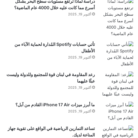
دراسة لماذا ترتفع مستويات سطح البحر بشكل
أسرع مما كانت عليه خلال 4000 عام الماضية؟
بياناتنا أن هذا قد يكون نهجا معيبًا”.
أكتوبر 19, 2025
في المستقبل، قد تكون زيادة مستوى خلايا CD4-Eomes
تأتي حسابات Spotify المُدارة لحماية الآباء من
لتسريع إزالة الخلايا الهرمة إحدى الطرق الفعالة لإبطاء
الأطفال
أكتوبر 19, 2025
الشيخوخة وتقليل الالتهاب في الشيخوخة. ومع ذلك، قبل
أن يصبح هذا ممكنا، يحتاج
العلماء
إلى فهم أفضل لآليات
رعد المقاومة في لبنان قوة للمجتمع وللدولة وليست
عبئًا عليهما
هذه الخلايا.
أكتوبر 19, 2025
ما أبرز ميزات iPhone 17 Air القادم من آبل؟
أكتوبر 19, 2025
تساعد التمارين الرياضية في الواقع على تقوية جهاز
المناعة لديك.