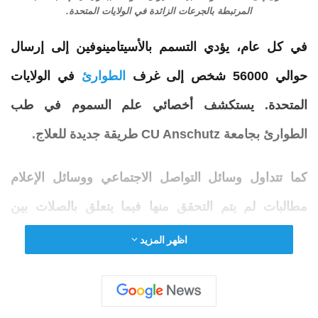
المرتبطة بالجرعات الزائدة في الولايات المتحدة.
في كل عام، يؤدي التسمم بالأسيتامينوفين إلى إرسال
حوالي 56000 شخص إلى غرف
الطوارئ
في الولايات
المتحدة. يستكشف أخصائي علم السموم في طب
الطوارئ بجامعة CU Anschutz طريقة جديدة للعلاج.
كما تتداول وسائل التواصل الاجتماعي ووسائل الإعلام
مطالبات لم يتم التحقق منها فيما يتعلق بالصلات بين
استخدام عقار الاسيتامينوفين والتوحد لدى الأطفال، يؤكد
اظهر المزيد
الخبراء أن
القضية
الأكثر إلحاحًا والموثقة جيدًا هي
الخطر
الذي
يمثله تناول الكثير من هذا المسكن الشائع للألم