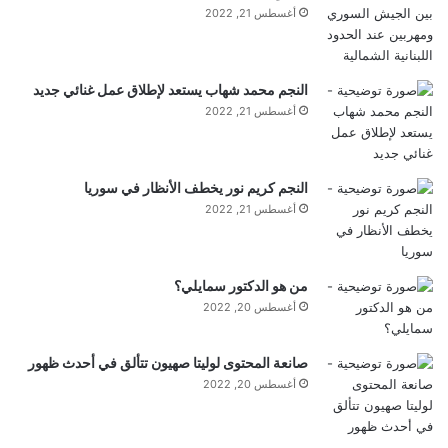
أغسطس 21, 2022
الأشخاص الذين يقعون في المشاكل”.
وأضاف أنه ليس من غير المألوف أن ترتبط الجرعات
النجم محمد شهاب يستعد لإطلاق عمل غنائي جديد
أغسطس 21, 2022
الزائدة من عقار الاسيتامينوفين بالانتحار وإيذاء النفس.
“القاعدة الأولى في مركز السموم هي أنه إذا كان متاحًا،
النجم كريم نور يخطف الأنظار في سوريا
فسيأخذه
الناس
، والكثير من الناس لديهم تايلينول في
أغسطس 21, 2022
صناديق الأدوية الخاصة بهم.”
من هو الدكتور سمايلي؟
أغسطس 20, 2022
تم إنشاء دواء يسمى أسيتيل سيستئين لعقود من الزمن
كترياق فعال للغاية لجرعة زائدة من عقار الاسيتامينوفين،
صانعة المحتوى لوليتا صهيون تتألق في أحدث ظهور
أغسطس 20, 2022
لكنه يصبح أقل فعالية إذا تم تناوله بعد أكثر من ثماني
ساعات من تناول عقار الاسيتامينوفين.