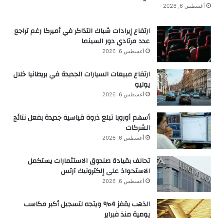
Airbnb الذي تزوره لأول مرة: اتصل بشبكة
أغسطس 6, 2026
Wi-Fi باستخدام جهاز iPhone الخاص بك
ارتفاع إيرادات شباك التذاكر في أميركا رغم تراجع
عدد مرتادي دور السينما
وستتم مزامنة هذه المعلومات مع Apple
أغسطس 6, 2026
Watch.
ارتفاع مبيعات السيارات الجديدة في بريطانيا خلال
يوليو
أغسطس 6, 2026
إنه أمر مربك بعض الشيء، لكنه يتلخص بشكل أساسي
في الوصول إلى سجل Wi-Fi. بموجب DMA، يجب أن
أسهم أوروبا تبلغ ذروة قياسية جديدة بفعل نتائج
الشركات
تحصل ملحقات الطرف الثالث على نفس ميزات التشغيل
أغسطس 6, 2026
التفاعلي التي تحصل عليها منتجات Apple الخاصة.
تحالف بقيادة صندوق الاستثمارات يستكمل
قبل iOS 26.2، كان هذا يعني أن Apple Watch حصلت
الاستحواذ على إلكترونيك آرتس
أغسطس 6, 2026
على قائمة Wi-Fi التاريخية الكاملة الخاصة بك – ولكن هذا
التبادل حدث بشكل خاص، من جهاز إلى جهاز، دون أن
الذهب يقفز 4% ويتجه لتسجيل أكبر مكاسب
تراه Apple أو تخزنه.
يومية منذ فبراير