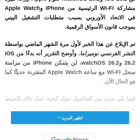
مشاركة Wi-Fi الرئيسية من
iPhone
وApple
Watch
في الاتحاد الأوروبي بسبب متطلبات التشغيل البيني
بموجب قانون الأسواق الرقمية.
تم الإبلاغ عن هذا الخبر لأول مرة الشهر الماضي بواسطة
النشر الفرنسي
نوميراما
. وأوضح التقرير أنه بدءًا من iOS
26.2 وwatchOS 26.2، لن يتمكن
iPhone
من
مزامنة
سجل Wi-Fi مع ساعة Apple
Watch
المقترنة حديثًا كما
هو الحال الآن.
فيما يلي مزيد من التفاصيل حول كيفية عمل ذلك بالضبط
ولماذا تقوم Apple بإجراء التغيير.
اظهر المزيد
كيف يعمل اليوم