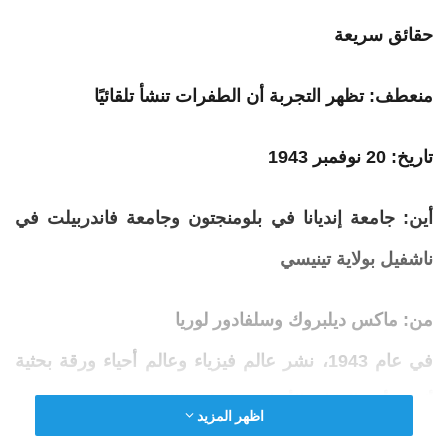
حقائق سريعة
منعطف:
تظهر
التجربة
أن
الطفرات
تنشأ
تلقائيًا
تاريخ:
20 نوفمبر 1943
أين:
جامعة إنديانا في بلومنجتون وجامعة فاندربيلت في
ناشفيل بولاية تينيسي
من:
ماكس ديلبروك وسلفادور لوريا
في عام 1943، نشر عالم فيزياء وعالم أحياء ورقة بحثية
أكدت أحد الركائز الأساسية لنظرية التطور لداروين.
اظهر المزيد