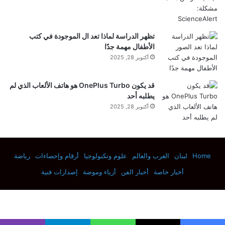
تظهر الدراسة لماذا تعد ال الموجودة في كتب
الأطفال مهمة جدًا
أكتوبر 28, 2025
قد يكون OnePlus Turbo هو هاتف الألعاب الذي لم
يطلبه أحد
ديلبروك (واقفًا) ولوريا (جالسًا) يفحصان طبق بتري
أكتوبر 28, 2025
في مختبر كولد سبرينج هاربور عام 1941. التقى
الثنائي في المختبر في ديسمبر 1940، وسيبدآن
Home
لبنان
العرب والعالم
علوم وتكنولوجيا
أرقام وإحصاءات
رياضة
أخبار خاصة
أخبار الفن
أزياء وموضة
إصدارات فنية
تعاونًا في دراسة البكتيريا والعاثيات، مما أكسبهما
في النهاية جائزة نوبل.
(رصيد الصورة: أرشيف
التاريخ العالمي عبر Getty Images)