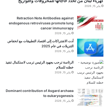
كهرباء لبنان من تحدّد حاجاتها للمحروقات والتواريخ
معدل معظم النباتات الأخرى
التمثيل الضوئي
يرفض. ولكن
يناير 15, 2026
في عام 1972، أظهر الباحثون ذلك
T. مستطيلة الأوراق
‘s
Retraction Note Antibodies against
endogenous retroviruses promote lung
بلغت عملية التمثيل الضوئي ذروتها عند 117 فهرنهايت (47
cancer immunorapy
يناير 15, 2026
درجة مئوية).
).
ولمعرفة كيف يمكن للنباتات القوية
أدت الاشتراكات إلى اقتصاد التطبيقات مع انخفاض
الاستمرار في عملية التمثيل الضوئي والازدهار بينما تذبل
التنزيلات في عام 2025
يناير 15, 2026
النباتات الأخرى، قام الباحثون في الدراسة الجديدة بجمع
الرئاسة ترحب بجهود الرئيس ترمب لاستكمال تنفيذ
البذور من وادي الموت وزرعوا النباتات في حاويات النمو.
خطته للسلام
يناير 15, 2026
عندما كان عمر النباتات ثمانية أسابيع، أخضعها العلماء
لظروف وادي الموت لمدة شهر. ثم لاحظوا استجابات
Dominant contribution of Asgard archaea
النباتات، مثل كمية ثاني أكسيد الكربون التي امتصتها.
to eukaryogenesis
يناير 15, 2026