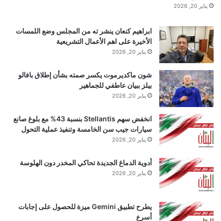
يناير 20, 2026
العادية، ويمكنك أن ترى أنها تمتد لكلمات أكبر وتفكير أكثر
ابراهيم كنعان ينشر ته من المجلس وضع اللمسات
صرامة.
الأخيرة على اهم الأعمال التشريعية
يناير 20, 2026
اقرأ أيضًا:
“ديب سيك” تستعد لإطلاق نموذج ذكاء
شون ماكديرموت يكسر صمته بشأن إطلاق بافالو
بيلز ببيان عاطفي للجماهير
اصطناعي طال انتظاره يرفع سقف المنافسة
يناير 20, 2026
انخفض سهم Stellantis بنسبة 43% مع بلوغ صانع
تطالب لجنة الخبراء بتكديس المنظور
سيارات جيب سن الخامسة وتنفيذ عملية التحول
يناير 20, 2026
أدوية الدماغ الجديدة تحاكي المخدر دون الهلوسة
يناير 20, 2026
يطرح تطبيق Gemini ميزة للحصول على إجابات
أسرع