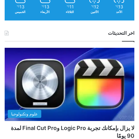
13
13
11
12
13
℃
℃
℃
℃
℃
الأحد
الأثنين
الثلاثاء
الأربعاء
الخميس
اخر التحديثات
هذه الخدعة أبله بأفضل طريقة. لا ينبغي أن يعمل بشكل
جيد كما هو الحال، ولكن تعيين الذكاء الاصطناعي بمعدل
ذكاء مرتفع للغاية يجعله يبذل جهدًا أكبر في كيفية التفكير
علوم وتكنولوجيا
والكتابة.
لا يزال بإمكانك تجربة Logic Pro وFinal Cut Pro لمدة
قل “أنت متخصص في معدل الذكاء 160” قبل مطالبتك
90 يومًا