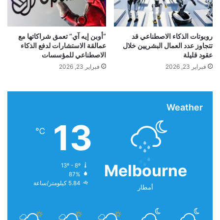
ت
و
ح
ا
نصيحة الخبراء.
ف
ل
ا
ع
روبوتات الذكاء الاصطناعي قد
“أوبن إيه آي” تعمق شراكاتها مع
خدعة الذكاء الوهمي
ل
تتجاوز عدد العمال البشريين خلال
عمالقة الاستشارات لدفع الذكاء
ن
عقود قليلة
الاصطناعي للمؤسسات
ل
ا
و
و
فبراير 23, 2026
فبراير 23, 2026
ف
ي
ر
ن
و
Weather
ا
ل
13
م
℃
ز
ي
د
Melbourne
13º - 8º
87%
5.84 كيلومتر/ساعة
أمطار