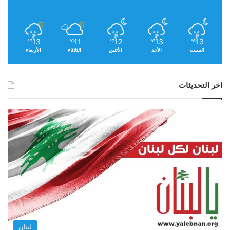
13
11
12
13
13
℃
℃
℃
℃
℃
السبت
الأحد
الأثنين
الثلاثاء
الأربعاء
اخر التحديثات
تمتلك شركة باراماونت حاليًا حقوق بث
مباريات
دوري
أبطال أوروبا في الولايات المتحدة، ويقال إنها على وشك
تولي منصب الناقل الرئيسي في المملكة المتحدة.
اقرأ أيضًا:
بايرن يقلب خسارته أمام دورتموند إلى فوز
لبنان