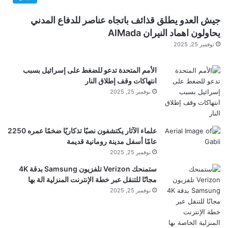
مثير
جيش العدو يطلق قذائف باتجاه عناصر للدفاع المدني
يحاولون اهماد النيران AlMada
نوفمبر 25, 2025
الأمم المتحدة تدعو للضغط على إسرائيل بسبب
انتهاكات وقف إطلاق النار
نوفمبر 25, 2025
علماء الآثار يكتشفون نصبًا تذكاريًا ضخمًا عمره 2250
عامًا أسفل مدينة رومانية قديمة
نوفمبر 25, 2025
ستمنحك Verizon تلفزيون Samsung بدقة 4K
مجانًا للتنقل عبر خطة الإنترنت المنزلية الة بها
نوفمبر 25, 2025
يقال إن TNT Sports من المقرر أن تفقد حقوقها في
دوري أبطال أوروبا اعتبارًا من عام 2027