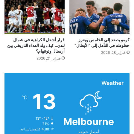
Sports.
ومن المتوقع أن تحتفظ أمازون برايم بحقوقها الحالية في
الاختيار الأول لمباريات
دوري
أبطال
أوروبا
مساء الثلاثاء.
كومو يصعد إلى الخامس ويعزز
قرار أشعل الكراهية في شمال
حظوظه في التأهل إلى “الأبطال”
لندن.. كيف ولد العداء التاريخي بين
تعتبر TNT Sports – BT Sport سابقًا – هي الناقل
أرسنال وتوتنهام؟
فبراير 28, 2026
فبراير 21, 2026
الرئيسي لدوري أبطال أوروبا في المملكة المتحدة منذ
موسم 2015-2016.
Weather
13
حل المذيع محل Sky و آي تي ​​في في تغيير كبير بعد الفوز
℃
بالحقوق في عام 2013، ولكن من المقرر الآن أن يتم
استبداله.
Melbourne
13º - 12º
71%
4.88 كيلومتر/ساعة
أمطار خفيفة