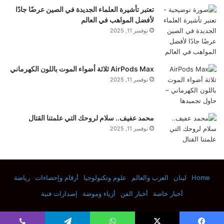
ر
تعتبر تأشيرة العلماء الجديدة في الصين عرضًا جادًا
شارك هذا الموضوع:
ا
لأفضل المواهب في العالم
ض
فيس بوك
X
نوفمبر 11, 2025
ي
ه
|
معجب بهذه:
A
AirPods Max ثلاثة أضواء الموت باللون الكهرماني
ج
l
نوفمبر 11, 2025
M
ا
a
ر
d
محمد عفيف.. سلام لروحك التي علمتنا القتال
a
ي
Galaxy
Watch
Wear
ساعتي
نوفمبر 11, 2025
ا
نظام
يتوفر
ل
ت
Home
لبنان
العرب والعالم
علوم وتكنولوجيا
أرقام وإحصاءات
رياضة
ح
أخبار خاصة
أخبار الفن
أزياء وموضة
إصدارات فنية
م
ي