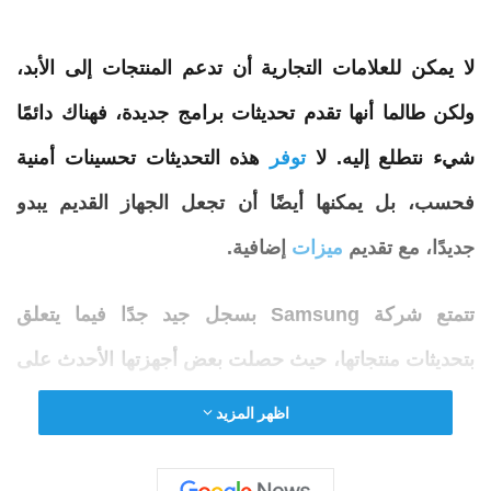
لا يمكن للعلامات التجارية أن تدعم المنتجات إلى الأبد،
ولكن طالما أنها تقدم تحديثات برامج جديدة، فهناك دائمًا
شيء نتطلع إليه. لا
توفر
هذه التحديثات تحسينات أمنية
فحسب، بل يمكنها أيضًا أن تجعل الجهاز القديم يبدو
جديدًا، مع تقديم
ميزات
إضافية.
تتمتع شركة Samsung بسجل جيد جدًا فيما يتعلق
بتحديثات منتجاتها، حيث حصلت بعض أجهزتها الأحدث على
تغطية تصل إلى سبع سنوات. وبينما يصل
نظام
Android
اظهر المزيد
16 عبر One UI 8 من سامسونج إلى الهواتف، فقد