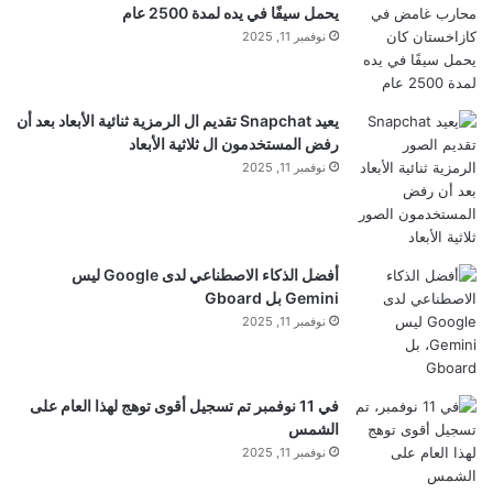
www.androidpolice.com
يحمل سيفًا في يده لمدة 2500 عام
ه
نوفمبر 11, 2025
ا
بتاريخ:
2025-11-21 01:25:00
.
ك
ل
الآراء والمعلومات الواردة في هذا المقال لا تعبر
س
يعيد Snapchat تقديم ال الرمزية ثنائية الأبعاد بعد أن
ي
بالضرورة عن رأي موقع “yalebnan.org”،
رفض المستخدمون ال ثلاثية الأبعاد
ا
نوفمبر 11, 2025
والمسؤولية الكاملة تقع على عاتق المصدر الأصلي.
د
ة
ملاحظة:
قد يتم استخدام الترجمة الآلية في بعض الأحيان لتوفير
ل
ب
هذا المحتوى.
ن
أفضل الذكاء الاصطناعي لدى Google ليس
ا
Gemini بل Gboard
ن
نوفمبر 11, 2025
و
س
yalebnan.org — يتوفر نظام Wear OS 6 على
ل
ساعتي Galaxy Watch 6 وWatch 6 Classic من
في 11 نوفمبر تم تسجيل أقوى توهج لهذا العام على
ا
الشمس
م
سامسونج
نوفمبر 11, 2025
ة
أ