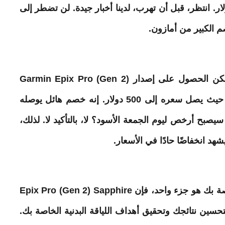
ن هذه الساعة الذكية تباع بسعر 1100 دولار. انتظر، قبل أن تهرب، لدينا أخبار جيدة. لن تضطر إلى
الكبير من أمازون.
في الوقت الحالي، وقبل الجمعة السوداء، يمكن الحصول على إصدار Garmin Epix Pro (Gen 2)
Sapphire Edition بسعر أقل بـ 600 دولار، حيث يصل سعره إلى 500 دولار. إنه خصم هائل يوصله
يصبح أرخص ليوم الجمعة الأسود؟ لا، بالتأكيد لا. لذلك،
د انخفاضًا حادًا في الأسعار.
على الرغم من أن تتبع وعرض المقاييس الخاصة بك هو جزء واحد، فإن Epix Pro (Gen 2) Sapphire
ق لتحسين نتائجك وتحقيق أهداف اللياقة البدنية الخاصة بك.