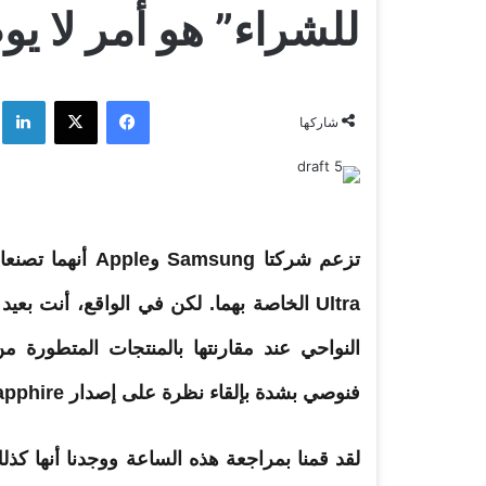
للشراء” هو أمر لا ي
فيسبوك
‫X
لي
شاركها
تزعم شركتا Samsung وApple أنهما تصنعان ساعات يمكنها قطع مسافة بعيدة باستخدام طرازات
Ultra
الخاصة بهما. لكن في الواقع، أنت بعيد
النواحي عند مقارنتها بالمنتجات المتطورة 
فنوصي بشدة بإلقاء نظرة على إصدار Sapphire من Garmin Epix Pro (Gen 2).
لقد قمنا بمراجعة هذه الساعة ووجدنا أنها كذل