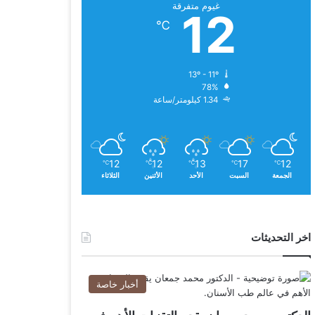
غيوم متفرقة
12
℃
13º - 11º
78%
1.34 كيلومتر/ساعة
12
12
13
17
12
℃
℃
℃
℃
℃
الجمعة
السبت
الأحد
الأثنين
الثلاثاء
اخر التحديثات
أخبار خاصة