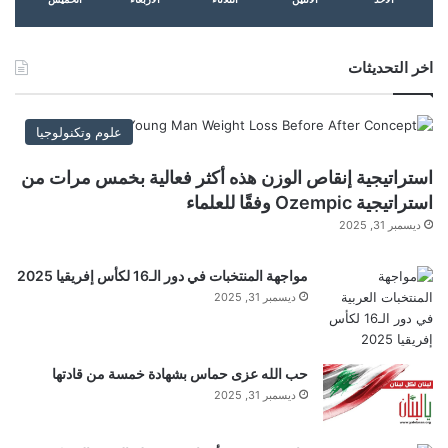
واردات البولي سيليكون
اخر التحديثات
تنويه من موقع “yalebnan.org”:
علوم وتكنولوجيا
تم جلب هذا المحتوى بشكل آلي من المصدر:
استراتيجية إنقاص الوزن هذه أكثر فعالية بخمس مرات من
rtarabic.com
استراتيجية Ozempic وفقًا للعلماء
ديسمبر 31, 2025
بتاريخ:
2025-11-21 02:58:00
.
الآراء والمعلومات الواردة في هذا المقال لا تعبر
مواجهة المنتخبات في دور الـ16 لكأس إفريقيا 2025
ديسمبر 31, 2025
بالضرورة عن رأي موقع “yalebnan.org”،
والمسؤولية الكاملة تقع على عاتق المصدر الأصلي.
حب الله عزى حماس بشهادة خمسة من قادتها
ملاحظة:
قد يتم استخدام الترجمة الآلية في بعض الأحيان لتوفير
ديسمبر 31, 2025
هذا المحتوى.