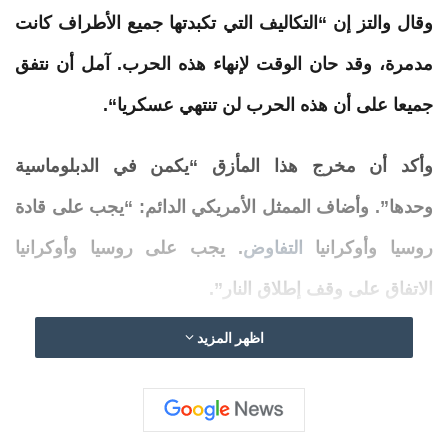
وقال والتز إن “التكاليف التي تكبدتها جميع الأطراف كانت
مدمرة، وقد حان الوقت لإنهاء هذه الحرب. آمل أن نتفق
جميعا على أن هذه الحرب لن تنتهي
عسكريا
“.
وأكد أن مخرج هذا المأزق “يكمن في الدبلوماسية
وحدها”. وأضاف الممثل
الأمريكي
الدائم: “
يجب
على قادة
روسيا وأوكرانيا
التفاوض
. يجب على روسيا وأوكرانيا
الاتفاق على وقف إطلاق النار”.
اظهر المزيد
وكان
المندوب
الروسي لدى الأمم المتحدة، فاسيلي
نيبينزيا، قد اتهم القوات الأوكرانية باستخدام المدنيين
دروعًا بشرية ونشر مراكز قيادة ومنظومات دفاع جوي