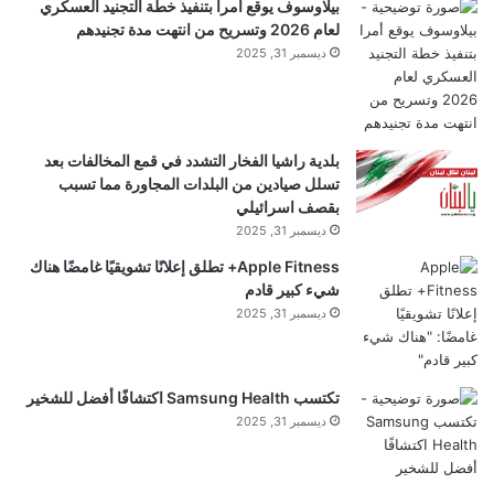
بيلاوسوف يوقع أمرا بتنفيذ خطة التجنيد العسكري
لعام 2026 وتسريح من انتهت مدة تجنيدهم
ديسمبر 31, 2025
yalebnan.org — المندوب الأمريكي الصراع في
أوكرانيا يجب ألا ينتهي عسكريا
بلدية راشيا الفخار التشدد في قمع المخالفات بعد
تسلل صيادين من البلدات المجاورة مما تسبب
شارك هذا الموضوع:
بقصف اسرائيلي
ديسمبر 31, 2025
فيس بوك
X
Apple Fitness+ تطلق إعلانًا تشويقيًا غامضًا هناك
شيء كبير قادم
معجب بهذه:
ديسمبر 31, 2025
ج
ا
تكتسب Samsung Health اكتشافًا أفضل للشخير
ر
ديسمبر 31, 2025
ي
أوكرانيا
الأمريكي
الصراع
المندوب
ا