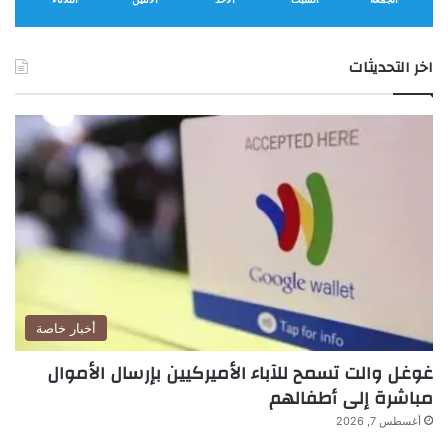
ك
ل
ط
اخر التحديثات
ب
ي
ع
ي
أخبار خاصة
غوغل والت تسمح للآباء الأميركيين بإرسال الأموال
مباشرة إلى أطفالهم
أغسطس 7, 2026