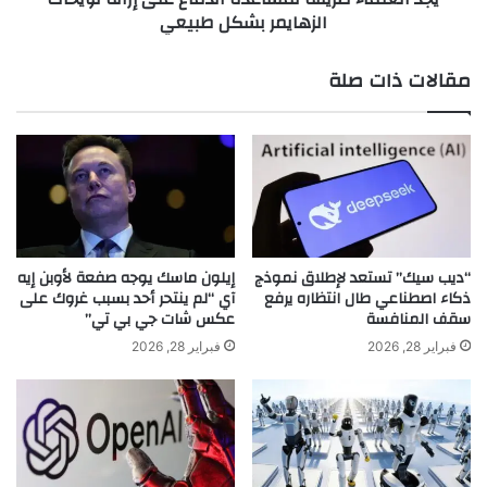
الزهايمر بشكل طبيعي
ل
ط
ج
ر
و
ي
مقالات ذات صلة
ا
ق
ئ
ة
ز
ل
"
م
ا
س
ل
ا
ك
ع
ا
د
ف
ة
“ديب سيك” تستعد لإطلاق نموذج
إيلون ماسك يوجه صفعة لأوبن إيه
"
ا
ذكاء اصطناعي طال انتظاره يرفع
آي “لم ينتحر أحد بسبب غروك على
سقف المنافسة
عكس شات جي بي تي”
؟
ل
د
فبراير 28, 2026
فبراير 28, 2026
م
ا
غ
ع
ل
ى