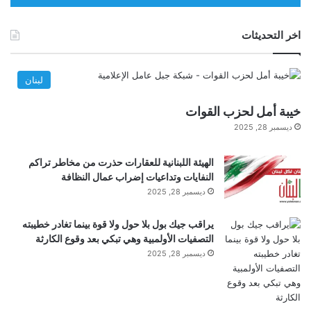
أ
الأرضي. سمها ما تريد. اخترعوا أشخاصًا حتى الدرجة
خ
التاسعة – الضمان الاجتماعي، وقوانين الضرائب، وحتى
ر
اخر التحديثات
ى
شهادات الميلاد – وأرسلوا أطفالكم إلى العالم. في هذه
لبنان
الحالة، إلى برج كلاودبيري، الطابق التاسع.
خيبة أمل لحزب ‎القوات
ديسمبر 28, 2025
لذلك أصبح الأمر كذلك. واللوائح المزعجة التي تنص على
أن هؤلاء المواطنين الذين لا خطيئة عليهم أن يكون لهم
الهيئة اللبنانية للعقارات حذرت من مخاطر تراكم
النفايات وتداعيات إضراب عمال النظافة
وجود جسدي على الأقل؟ المصالح الخاصة التي دفعتهم
ديسمبر 28, 2025
إلى البرلمان هي التي تدير التكنولوجيا الثلاثية الأبعاد
يراقب جيك بول بلا حول ولا قوة بينما تغادر خطيبته
التصفيات الأولمبية وهي تبكي بعد وقوع الكارثة
بنفسها. بالطبع يفعلون. إن استئجار خدماتهم يعادل تقريبًا
ديسمبر 28, 2025
أجر المبتدئين. وهكذا، الجميع سعداء.