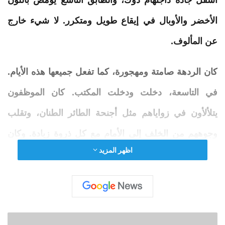
أسفل جادة داجنهام دوك، والطابق التاسع يومض باللون
الأخضر والأوبال في إيقاع طويل ومتكرر. لا شيء خارج
عن المألوف.
كان الردهة صامتة ومهجورة، كما تفعل جميعها هذه الأيام.
في التاسعة، دخلت ودخلت المكتب. كان الموظفون
يتلألأون في زواياهم مثل أجنحة الطائر الطنان، وتقلب
وجوههم من الخلف إلى الأمام مع كل ذروة زيادة. وكان
اظهر المزيد
بعضها شفافًا، وهو ما يعد علامة سيئة دائمًا. لقد راجعت
البيان. كانت المقصورة رقم 18 هي نقطة التركيز. أولاً،
سأقوم بمعايرة مقدمات الموجة. بعد ذلك، قم بلف جدار
الحماية حول الشبكة بأكملها، و-
ش