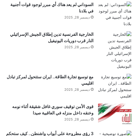
الجميع باستثناء بام. قالت: “أوه، أنا أعرف كل ذلك”. “قد
السوداني لم يعد هناك أي مبرر لوجود قوات أجنبية
في بلادنا
أخبرك بذلك أيضًا. لقد ساعدني ابني نيد. أعتقد أنهم اعتادوا
ديسمبر 28, 2025
على تسمية الأشخاص مثله بالقراصنة. والآن يطلقون
الخارجية الفرنسية تدين إطلاق الجيش الإسرائيلي
عليهم مساعدي البيانات. وعندما سمعنا جميعًا هنا عن
النار قرب دوريات اليونيفيل
ديسمبر 28, 2025
التوجيهات الجديدة، طلبت منه البحث عن بدائل”.
اقرأ أيضًا:
إيلون ماسك يوجه صفعة لأوبن إيه آي “لم
مع توسيع تجارة الطاقة.. ايران ستتحول لمركز تبادل
اقليمي
ينتحر أحد بسبب غروك على عكس شات جي بي تي”
ديسمبر 28, 2025
قوى الأمن توقيف سوري غافل شقيقة أثناء نومه
“هل اقترح UBI؟”
وخنقه داخل منزله في العاقبية صيدا
ديسمبر 28, 2025
“هل تعتقد أنني أريد أن أقضي بقية حياتي على الدخل
3 رؤى مطروحة على أبواب واشنطن.. كيف ستحكم