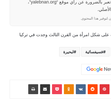
الآراء والمعلومات الواردة في هذا المقال لا تعبر بالضرورة عن رأي موقع “yalebnan.org”،
لأصلي.
 لتوفير هذا المحتوى.
فسيفسائية
لبحيرة
Tumb
بينتيريست
‏Reddit
‏VKontakte
Odnoklassniki
‫Pocket
مشاركة عبر البريد
طباعة