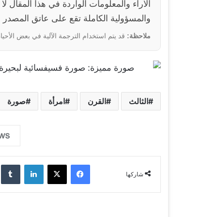
والمسؤولية الكاملة تقع على عاتق المصدر ا
ملاحظة:
قد يتم استخدام الترجمة الآلية في بعض الأحيان
الثالث
القرن
امرأة
صورة
فيسبوك
‫X
لينكدإن
‏lr
شاركها