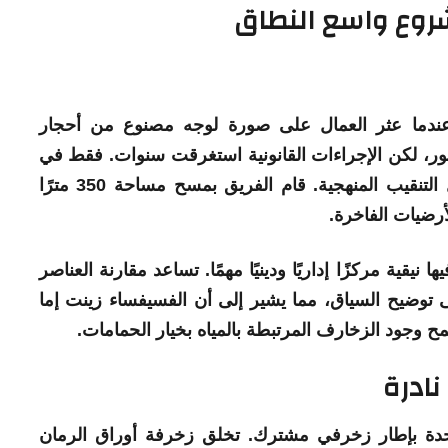
روع واسع النطاق
صورة
لوجه مصنوع من أحجار
فور، لكن الإجراءات القانونية استغرقت سنوات. فقط في
عام 2024 تمكن متحف إزنيق من بدء أعمال التنقيب المنهجية. قام الفريق بمسح مساحة 350 مترًا
نيقية مركزًا إداريًا ودينيًا مهمًا. تساعد مقارنة العناصر
 توضيح السياق، مما يشير إلى أن الفسيفساء زينت إما
 وجود الزخارف المرتبطة بالمياه بخيار الحمامات.
ادرة
حدة بإطار زخرفي مشترك. تخلق زخرفة أوراق الرمان