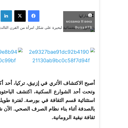
فيسبوك
‫X
لي
شاركها
мозаика III века
Bursa KTB
أصبح الاكتشاف الأثري في إزنيق، تركيا، أحد أكث
وتحت أحد الشوارع السكنية، اكتشف الباحث
استثنائية قسم الثقافة في بورصة. لفترة طوي
بالصدفة أثناء بناء نظام الصرف الصحي. الآن شهد 
ثقافة نيقية الرومانية.