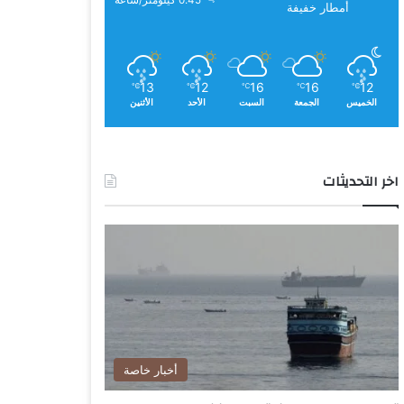
0.45 كيلومتر/ساعة
أمطار خفيفة
13
12
16
16
12
℃
℃
℃
℃
℃
الخميس
الجمعة
السبت
الأحد
الأثنين
اخر التحديثات
أخبار خاصة