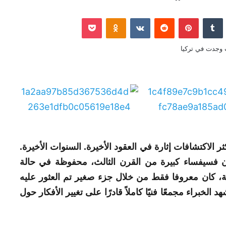
نكدإن
‏Tumblr
بينتيريست
‏Reddit
‏VKontakte
Odnoklassniki
‫Pocket
ر الاكتشافات إثارة في العقود الأخيرة. السنوات الأخيرة.
ون فسيفساء كبيرة من
القرن
الثالث
، محفوظة في حالة
لة، كان معروفا فقط من خلال جزء صغير تم العثور عليه
الخبراء مجمعًا فنيًا كاملاً قادرًا على تغيير الأفكار حول