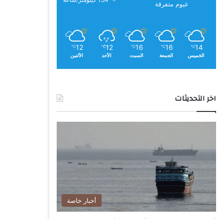
1.34 كيلومتر/ساعة
غيوم متفرقة
12
12
16
16
14
℃
℃
℃
℃
℃
الخميس
الجمعة
السبت
الأحد
الأثنين
اخر التحديثات
أخبار خاصة