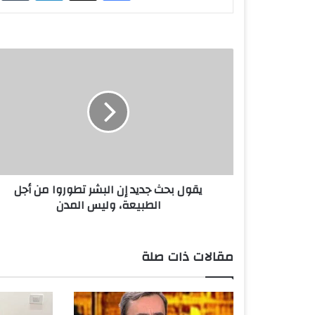
ي
ق
و
ل
ب
ح
ث
ج
د
يقول بحث جديد إن البشر تطوروا من أجل
ي
الطبيعة، وليس المدن
د
إ
ن
ا
مقالات ذات صلة
ل
ب
ش
ر