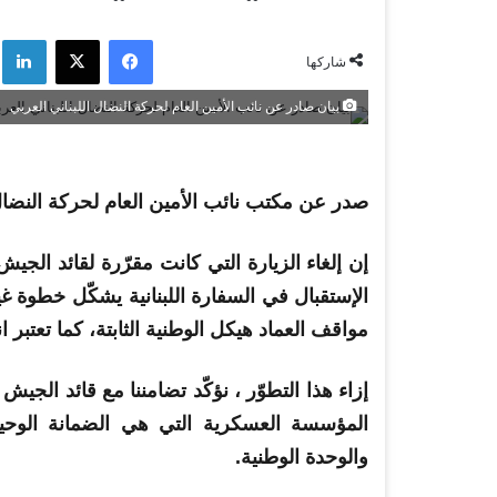
فيسبوك
‫X
لي
شاركها
بيان صادر عن نائب الأمين العام لحركة النضال اللبناني العربي
صدر عن مكتب
نائب
الأمين
العام
لحركة
النضال
إن إلغاء الزيارة التي كانت مقرّرة لقائد الج
الإستقبال في السفارة اللبنانية يشكّل خطوة 
مواقف العماد هيكل الوطنية الثابتة، كما تعتبر ا
إزاء هذا التطوّر ، نؤكّد تضامننا مع قائد الجي
المؤسسة العسكرية التي هي الضمانة الوحيد
والوحدة الوطنية.