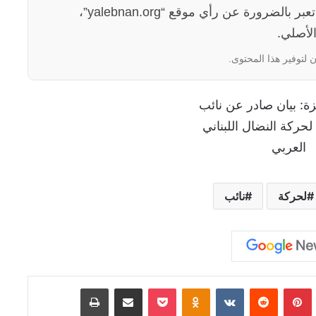
الآراء والمعلومات الواردة في هذا المقال لا تعبر بالضرورة عن رأي موقع “yalebnan.org”،
لأصلي.
 لتوفير هذا المحتوى.
لحركة
نائب
Tumb
بينتيريست
‏Reddit
‏VKontakte
Odnoklassniki
‫Pocket
مشاركة عبر البريد
طباعة