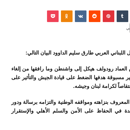
نكدإن
‏Tumblr
بينتيريست
‏Reddit
‏VKontakte
Odnoklassniki
‫Pocket
 اللبناني العربي طارق سليم الداوود البيان التالي:
يش العماد رودولف هيكل إلى واشنطن وما رافقها من إلغاء
غير مسبوقة هدفها الضغط على قيادة الجيش والتأثير على
نتقاصاً لكرامة لبنان وجيشه.
ش المعروف بنزاهته ومواقفه الوطنية والتزامه برسالة ودور
ة في الحفاظ على الأمن والسلم الأهلي والإستقرار