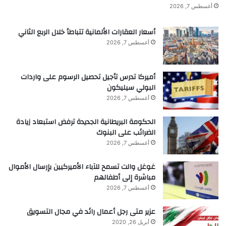
أغسطس 7, 2026
نشر لأول مرة على:
scitechdaily.com
أسعار العقارات الألمانية تتباطأ خلال الربع الثاني
تاريخ النشر:
2025-11-21 22:28:00
أغسطس 7, 2026
الكاتب:
University of Göttingen
أميركا تدرس تأجيل تحصيل الرسوم على واردات
البولي سيليكون
تنويه من موقع “yalebnan.org”:
أغسطس 7, 2026
تم جلب هذا المحتوى بشكل آلي من المصدر:
الحكومة البريطانية الجديدة ترفض استبعاد زيادة
الضرائب على البنوك
scitechdaily.com
أغسطس 7, 2026
بتاريخ:
2025-11-21 22:28:00
.
الآراء والمعلومات الواردة في هذا المقال لا تعبر
غوغل والت تسمح للآباء الأميركيين بإرسال الأموال
مباشرة إلى أطفالهم
بالضرورة عن رأي موقع “yalebnan.org”،
أغسطس 7, 2026
والمسؤولية الكاملة تقع على عاتق المصدر الأصلي.
عزير متى رجل أعمال رائد في مجال التسويق
ملاحظة:
قد يتم استخدام الترجمة الآلية في بعض الأحيان لتوفير
أبريل 26, 2020
هذا المحتوى.