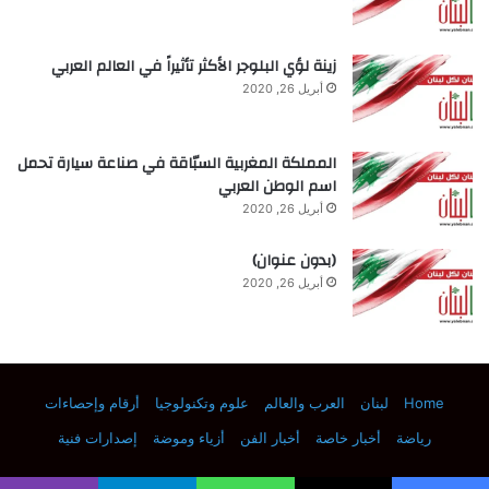
زينة لؤي البلوجر الأكثر تأثيراً في العالم العربي
أبريل 26, 2020
المملكة المغربية السبّاقة في صناعة سيارة تحمل
yalebnan.org — الاختراق الكمي يفتح إمكانات
اسم الوطن العربي
“المواد المعجزة” للإلكترونيات المستقبلية
أبريل 26, 2020
(بدون عنوان)
أبريل 26, 2020
إمكانات
الاختراق
الكمي
المعجزة”
المواد
يفتح
Home
لبنان
العرب والعالم
علوم وتكنولوجيا
أرقام وإحصاءات
رياضة
أخبار خاصة
أخبار الفن
أزياء وموضة
إصدارات فنية