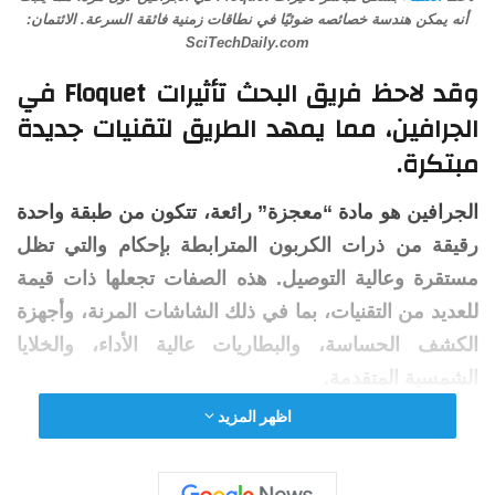
أنه يمكن هندسة خصائصه ضوئيًا في نطاقات زمنية فائقة السرعة. الائتمان:
SciTechDaily.com
وقد لاحظ فريق البحث تأثيرات Floquet في
الجرافين
، مما يمهد الطريق لتقنيات جديدة
مبتكرة.
الجرافين هو مادة “معجزة” رائعة، تتكون من طبقة واحدة
رقيقة من ذرات الكربون المترابطة بإحكام والتي تظل
مستقرة وعالية التوصيل. هذه الصفات تجعلها ذات قيمة
للعديد من التقنيات، بما في ذلك الشاشات المرنة، وأجهزة
الكشف الحساسة، والبطاريات عالية الأداء، والخلايا
الشمسية المتقدمة.
اظهر المزيد
دراسة جديدة أجراها جامعة غوتنغن بالتعاون مع فرق في
براونشفايغ وبريمن في ألمانيا، وكذلك فريبورغ في