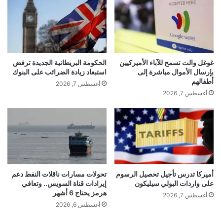
د
ر
واستهدفت الغارة الطابقين الرابع والخامس من مبنى
ا
ف
ل
ع
مؤلف من 10 طوابق في شارع العريض في حارك حريك
ج
ت
ه
أ
معقل حزب
الله
.
ا
ح
غوغل والت تسمح للآباء الأميركيين
الحكومة البريطانية الجديدة ترفض
د
م
بإرسال الأموال مباشرة إلى
استبعاد زيادة الضرائب على البنوك
ي
د
أطفالهم
وأغار طيران حربي إسرائيلي على المبنى واستهدف شقة
أغسطس 7, 2026
ه
ح
أغسطس 7, 2026
ي
س
سكنية بعدد من الصواريخ.
ث
ي
م
ن
ع
"
ل
أ
ي
ب
يلعب
ا
و
ل
ع
أميركا تدرس تأجيل تحصيل الرسوم
تحولات مسارات ناقلات النفط دعم
وأعلن مكتب رئيس الوزراء
الإسرائيلي
بنيامين نتنياهو في
ط
على واردات البولي سيليكون
إيرادات قناة السويس.. وتعافي
ل
هرمز يحتاج 6 أشهر
ب
ي
أغسطس 7, 2026
وقت سابق اليوم،
استهداف
رئيس أركان حزب الله، حيث
ط
"
أغسطس 6, 2026
ب
|
أطلقت تل أبيب على عملية الاغتيال في لبنان اسم