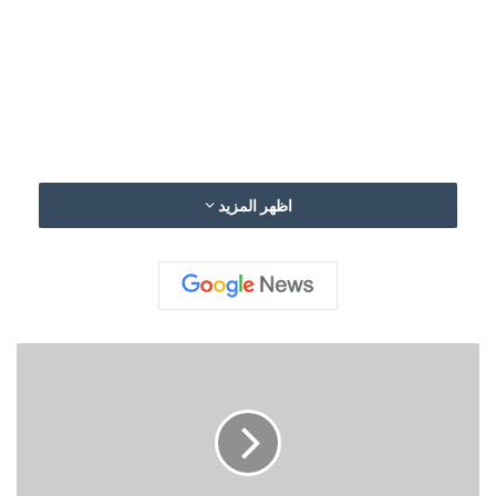
اظهر المزيد
ح
ز
ب
ا
ل
ل
ه