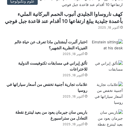
علوم وتكنولوجيا
فقط من ورود المعلومات الاستخبارية.
كهف ناروساوا الجليدي أنبوب الحمم البركانية المليء
بأعمدة جليدية يبلغ ارتفاعها 10 أقدام عند قاعدة جبل فوجي
كما أفادت تقارير بأن القيادي لحزب الله خرج من مخبئه
أكتوبر 18, 2025
في الطابق الرابع من المبنى، وفي غضون ساعة أصيب
اختبار ألبرت أينشتاين ماذا تعرف عن حياة عالم
الفيزياء النظرية الشهير؟
بصاروخ دقيق أطلقته طائرة تابعة لسلاح الجو.
أكتوبر 18, 2025
تألق إيراني في مسابقات تكنوفيست الدولية
ووفق معلومات، فإن الشقة التي تم استهداف الطبطبائي
للاختراعات
أكتوبر 18, 2025
فيها “مخبأه السري”.
علامات تجارية أجنبية تخفض من أسعار سياراتها في
روسيا
أكتوبر 18, 2025
وقالت وزارة الصحة اللبنانية إن الغارة أسفرت عن 5
قتلى، و21 مصابا في حصيلة أولية.
باريس سان جيرمان يعود من بعيد لينتزع نقطة
التعادل من ستراسبورغ
أكتوبر 18, 2025
ولم تؤكد الحكومة الإسرائيلية أو حزب الله إلى حد