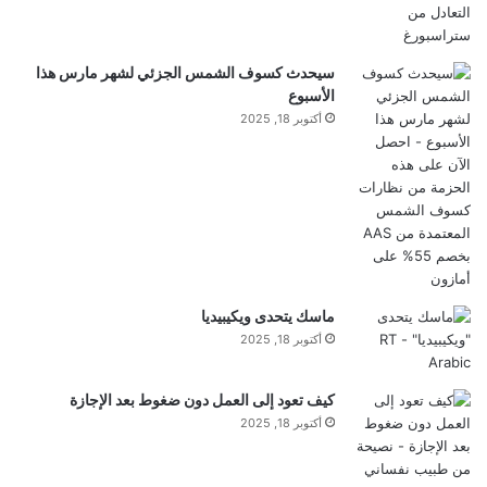
اللحظة، نبأ اغتيال الطبطبائي رسميا.
سيحدث كسوف الشمس الجزئي لشهر مارس هذا
الأسبوع
المصدر: RT
أكتوبر 18, 2025
إقرأ المزيد
نتنياهو: قضينا على رئيس أركان “حزب الله”
أكد رئيس الوزراء الإسرائيلي بنيامين نتنياهو، أن الغارة
ماسك يتحدى ويكيبيديا
الإسرائيلية التي استهدفت الضاحية الجنوبية لبيروت اليوم
أكتوبر 18, 2025
الأحد، أسفرت عن مقتل رئيس أركان “حزب الله” اللبناني
كيف تعود إلى العمل دون ضغوط بعد الإجازة
علي الطبطبائي.
أكتوبر 18, 2025