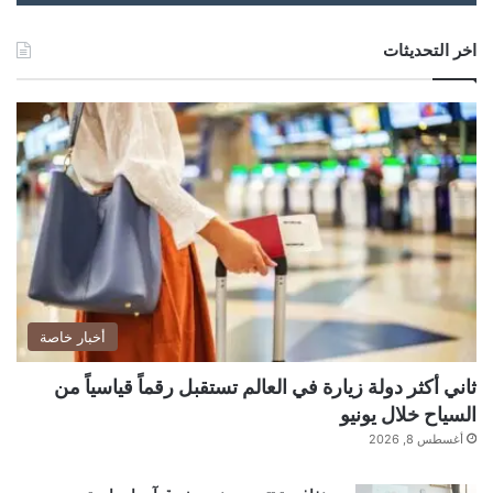
اخر التحديثات
yalebnan.org — حماس عدوان الضاحية يستهدف
جرّ لبنان إلى مواجهة جديدة
شارك هذا الموضوع:
فيس بوك
X
أخبار خاصة
ثاني أكثر دولة زيارة في العالم تستقبل رقماً قياسياً من
معجب بهذه:
السياح خلال يونيو
ج
أغسطس 8, 2026
ا