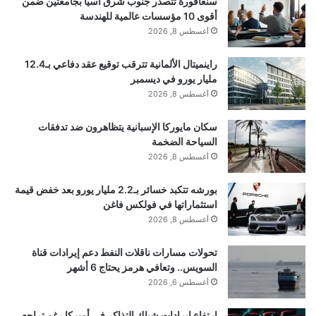
سنغافورة تتصدر جنوب شرق آسيا بجامعتين ضمن
ر
أقوى 10 مؤسسات عالمية للهندسة
ي
الضاحية
جر
حماس
عدوان
أغسطس 8, 2026
ا
لبنان
مواجهة
يستهدف
راينميتال الألمانية تترقب توقيع عقد دفاعي بـ12.4
ل
مليار يورو في ديسمبر
ت
أغسطس 8, 2026
ح
سكان مايوركا الإسبانية يتظاهرون ضد تدفقات
م
السياحة الضخمة
ي
أغسطس 8, 2026
ل
بورشه تتكبد خسائر بـ2.2 مليار يورو بعد خفض قيمة
…
استثماراتها في فولكس فاغن
أغسطس 8, 2026
تحولات مسارات ناقلات النفط دعم إيرادات قناة
السويس.. وتعافي هرمز يحتاج 6 أشهر
أغسطس 6, 2026
ارتفاع إيرادات شباك التذاكر في أميركا رغم تراجع