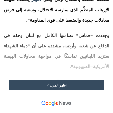
الإرهاب المنظّم الذي يمارسه الاحتلال، وسعيه إلى فرض
معادلات جديدة والضغط على قوى المقاومة”.
وجددت “
حماس
” تضامنها الكامل مع
لبنان
وحقه في
الدفاع عن شعبه وأرضه، مشددة على أن “دماء الشهداء
ستزيد اللبنانيين تماسكًا في
مواجهة
محاولات الهيمنة
الأمريكية–الصهيونية”.
وتقدمت الحركة بالعزاء لأسر الشهداء وتمنت الشفاء
اظهر المزيد
العاجل للجرحى، مؤكدة أن “إرادة المقاومة ستظل أقوى
من كل أشكال العدوان”.