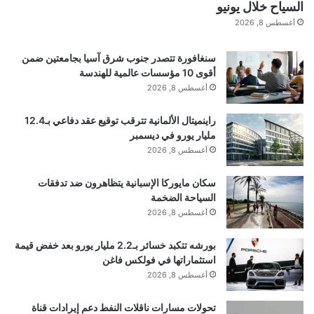
السياح خلال يونيو
عظيم! يسوع ابنه. مريم أمه. رؤساء الملائكة. كل
أغسطس 8, 2026
الحاضرين في السماء. لقد أظهر لي الضوء. نزل يسوع من
سنغافورة تتصدر جنوب شرق آسيا بجامعتين ضمن
درجات الرخام الأبيض في السماء ومسحني بالتاج. لقد تم
أقوى 10 مؤسسات عالمية للهندسة
أغسطس 8, 2026
إنقاذي! عقلي. قلبي. روحي. شفيت!’
راينميتال الألمانية تترقب توقيع عقد دفاعي بـ12.4
مليار يورو في ديسمبر
نجم UFC مخطوب لحبيبة طفولته دي ديفلين ولديهما
أغسطس 8, 2026
أربعة أطفال معًا. خاض آخر مباراة له في عام 2021،
سكان مايوركا الإسبانية يتظاهرون ضد تدفقات
السياحة الضخمة
وخسر أمام داستن بوارييه عندما كسرت ساقه أثناء
أغسطس 8, 2026
محاولته ضرب خصمه بركلة في ساقه.
بورشه تتكبد خسائر بـ2.2 مليار يورو بعد خفض قيمة
استثماراتها في فولكس فاغن
أغسطس 8, 2026
اقرأ أيضًا:
بايرن يقلب خسارته أمام دورتموند إلى فوز
تحولات مسارات ناقلات النفط دعم إيرادات قناة
مثير