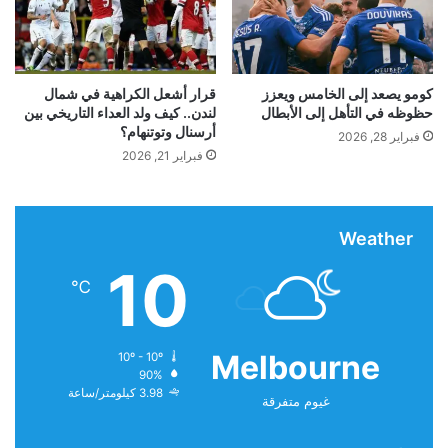
ل
م
م
ل
س
ا
ا
ء
ع
م
كومو يصعد إلى الخامس ويعزز
قرار أشعل الكراهية في شمال
د
ن
حظوظه في التأهل إلى الأبطال
لندن.. كيف ولد العداء التاريخي بين
أرسنال وتوتنهام؟
J
فبراير 28, 2026
P
فبراير 21, 2026
M
o
ادعى كونور
ماكجريجور
أن حياته أنقذت من خلال علاج
r
Weather
g
الصدمة الهلوسة
a
10
n
℃
C
h
a
Melbourne
10º - 10º
s
90%
e
3.98 كيلومتر/ساعة
غيوم متفرقة
و
C
i