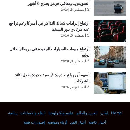
السويس.. وتعافي هرمز يحتاج 6 أشهر
أغسطس 6, 2026
وقال ماكجريجور إنه يعتقد أن العلاج أنقذ حياته لكنه وجد
ارتفاع إيرادات شباك التذاكر في أميركا رغم تراجع
عدد مرتادي دور السينما
الأمر “صعبًا للغاية”.
أغسطس 6, 2026
وقال: “لقد قضيت 36 ساعة قبل أن أرتاح أخيرًا. عندما
ارتفاع مبيعات السيارات الجديدة في بريطانيا خلال
يوليو
استيقظت كنت أنا مرة أخرى. التجربة الأكثر تنويرًا وسحرًا
أغسطس 6, 2026
التي قمت بها على الإطلاق. هذا العلاج يستحق وزنه
أسهم أوروبا تبلغ ذروة قياسية جديدة بفعل نتائج
الشركات
بالذهب!
أغسطس 6, 2026
“إنه أمر صعب للغاية، لكنه أنقذ حياتي بالتأكيد، وأنقذ بدوره
Home
لبنان
العرب والعالم
علوم وتكنولوجيا
أرقام وإحصاءات
رياضة
عائلتي. شكرًا لك على كل إلهامك وتحفيزك وتشجيعك
أخبار خاصة
أخبار الفن
أزياء وموضة
إصدارات فنية
وتمنياتك الطيبة ودعمك، والأهم من ذلك، على صلواتك!