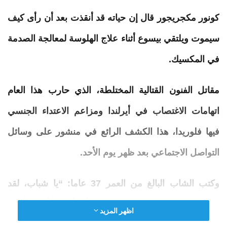
كونور
مكجريجور قال إن حياته قد أنقذت بعد أن رأى كيف
سيموت ويلتقي بيسوع أثناء علاج الهلوسة لمعالجة الصدمة
في المكسيك.
مقاتل الفنون القتالية المختلطة، الذي حارب هذا العام
اتهامات الاغتصاب في أيرلندا ومزاعم الاعتداء الجنسي
فيها فلوريدا، هذا الكشف الرائع في منشور على وسائل
التواصل الاجتماعي بعد ظهر يوم الأحد.
وكتب الشاب البالغ من العمر 37 عاما: “يا شباب، لقد
عدت. لقد كان من دواعي سروري أن ألتقي بأكثر الأطباء
اظهر المزيد
تفكيرًا من جامعة ستانفورد وأن أخضع لسلسلة من