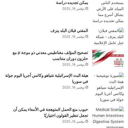
يمكن تجديده دراسة
بطبقة ساخنة ذائبة فوق الحد الفاصل بين اللب والوشاح. ويعتقد العلماء أن
نوفمبر 19, 2025
بعض المواد من اللب تسربت إلى هذه الطبقة المنصهرة واختلطت بها. وبمرور
الوقت، ساعد هذا الخلط في تكوين البنية غير المستوية لغطاء الأرض التي
نراها اليوم. الائتمان: يوشينوري ميازاكي / جامعة روتجرز
المفتي قبلان البلد ينزف
نوفمبر 19, 2025
وخلص معاونوه إلى أن القطعة المفقودة هي جوهر العمل
نفسه. ويشير نموذجهم إلى أنه على مدى مليارات السنين،
تصحيح المؤلف مغناطيس معدني ذو موجة p مع
حلزون دوران متناسب
تسربت عناصر مثل السيليكون والمغنيسيوم من القلب
نوفمبر 19, 2025
إلى الوشاح، واختلطت به ومنعت طبقات كيميائية قوية.
هيئة البث الإسرائيلية نتنياهو وكاتس أجريا اليوم جولة
في سوريا
يمكن أن يفسر هذا التسريب التركيبة الغريبة للمقاطعات
نوفمبر 19, 2025
الكبيرة ذات سرعة القص المنخفضة والمناطق ذات
السرعة المنخفضة للغاية، والتي يمكن اعتبارها بقايا صلبة
حبوب منع الحمل المتوهجة في الأمعاء يمكن أن
تجعل تنظير القولون اختياريًا
لما أطلق عليه العلماء “محيط الصهارة القاعدية” الملوث
نوفمبر 19, 2025