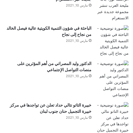
مارس 10, 2021
مثل تجميع كتب النظريات السياسية.
سحب المزيد من المصادر باستخدام بحث الويب والمحرك
الباحثة في شؤون التنمية الكويتية عالية فيصل الخالد
من نجاح إلى نجاح
بعد أن أحصل على الكتاب الرئيسي داخل NotebookLM،
مارس 10, 2021
عادةً ما أقوم بتوسيع دفتر الملاحظات بمواد داعمة.
الدكتور وليد المصراتي من أهم المؤثرين على
منصات التواصل الإجتماعي
البحث المدمج في NotebookLM يجعل هذا الأمر سهلاً.
مارس 10, 2021
يمكنه البحث في Google Drive الخاص بي عن
ملاحظات المحاضرات أو النقاط البارزة أو المقالات
خبيرة التاتو نتالي حداد تعلن عن تواجدها في مركز
القديمة.
خبيرة التجميل حنان جنوب لبنان
مارس 10, 2021
ستجد
يبحث
مربع في
مصادر
جزء. يمكنك تحديد أي منهما