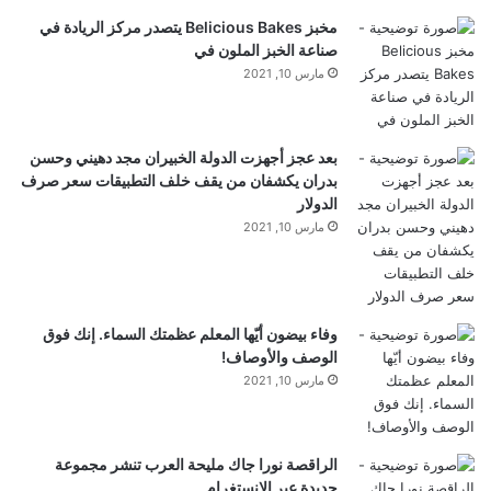
مخبز Belicious Bakes يتصدر مركز الريادة في
للكتب الواقعية، وخاصة الفلسفة أو التاريخ، أقوم بتضمين
صناعة الخبز الملون في
مارس 10, 2021
الكتاب بتنسيق PDF والمواد ذات الصلة وملف المستندات
مع ملاحظاتي.
بعد عجز أجهزت الدولة الخبيران مجد دهيني وحسن
بدران يكشفان من يقف خلف التطبيقات سعر صرف
بعد أن يصبح كل شيء داخل دفتر الملاحظات، يصبح قابلاً
الدولار
مارس 10, 2021
للبحث. إذا نسيت من هو الأمير أندريه
الحرب والسلام
، أو
إذا كنت بحاجة إلى شرح سريع لمصطلح فلسفي من
تأملات
، يمكنني أن أطلب من NotebookLM مباشرة.
وفاء بيضون أيّها المعلم عظمتك السماء. إنك فوق
الوصف والأوصاف!
مارس 10, 2021
فهو يسترد الإجابة من الملاحظات أو الفصول المحددة
التي
أضفتها. كما أنه يساعدني أيضًا في رؤية الروابط بين الكتب
الراقصة نورا جاك مليحة العرب تنشر مجموعة
عندما أقوم بدمج مصادر متعددة في دفتر ملاحظات واحد،
جديدة عبر الانستغرام