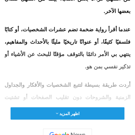
بعضها الآخر.
عندما أقرأ رواية ضخمة تضم عشرات الشخصيات، أو كتابًا
فلسفيًا كثيفًا، أو عنوانًا تاريخيًا مليئًا بالأحداث والمفاهيم،
ينتهي بي الأمر دائمًا بالتوقف مؤقتًا للبحث عن الأشياء أو
تذكير نفسي بمن هو.
أردت طريقة بسيطة لتتبع الشخصيات والأفكار والجداول
الزمنية والشروحات دون تقليب الصفحات أو تشتيت
الملاحظات عبر التطبيقات المختلفة على جهازي. هاتف.
اظهر المزيد
ولهذا السبب بدأت باستخدام
NotebookLM
.