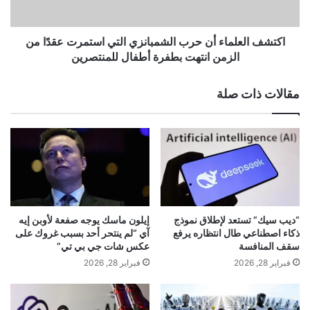
تحويل
قائمة
القراءة
الفوضوية إلى نظام فعلي
ا
ع
ل
ل
أضف بعض الهيكل
ب
م
اكتشف العلماء أن حرب الشمبانزي التي استمرت عقدًا من
ق
ا
الزمن انتهت بطفرة أطفال للمنتصرين
ا
ء
ء
أ
مقالات ذات صلة
:
ن
ل
ح
ا
ر
ح
ب
ظ
ا
ع
ل
ل
ش
م
م
ا
ب
“ديب سيك” تستعد لإطلاق نموذج
إيلون ماسك يوجه صفعة لأوبن إيه
ء
ا
ذكاء اصطناعي طال انتظاره يرفع
آي “لم ينتحر أحد بسبب غروك على
ا
ن
سقف المنافسة
عكس شات جي بي تي”
ل
ز
فبراير 28, 2026
فبراير 28, 2026
أ
ي
ح
ا
ي
ل