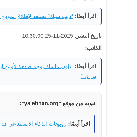
اقرأ أيضًا:
“ديب سيك” تستعد لإطلاق نموذج 
تاريخ النشر:
2025-11-25 10:30:00
الكاتب:
اقرأ أيضًا:
إيلون ماسك يوجه صفعة لأوبن إ
بي تي”
تنويه من موقع “yalebnan.org”:
اقرأ أيضًا:
روبوتات الذكاء الاصطناعي قد ت