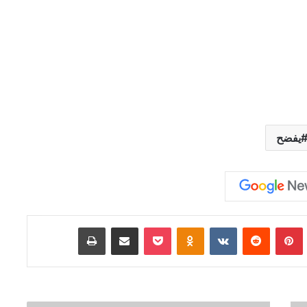
يفضح
Tumb
بينتيريست
‏Reddit
‏VKontakte
Odnoklassniki
‫Pocket
مشاركة عبر البريد
طباعة