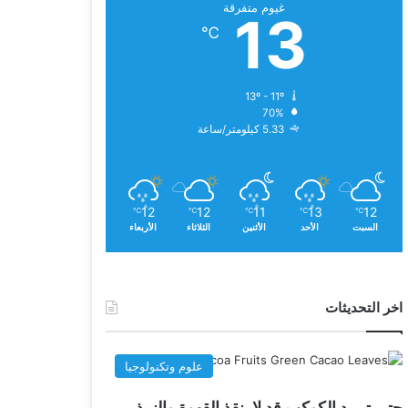
غيوم متفرقة
13
℃
13º - 11º
70%
5.33 كيلومتر/ساعة
12
12
11
13
12
℃
℃
℃
℃
℃
السبت
الأحد
الأثنين
الثلاثاء
الأربعاء
اخر التحديثات
علوم وتكنولوجيا
حتى تبريد الكوكب قد لا ينقذ القهوة والنبيذ