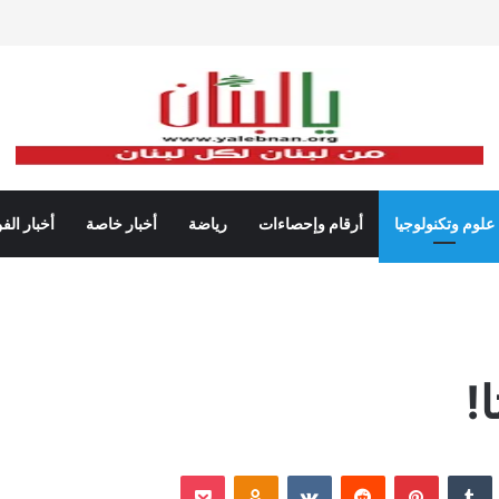
علوم وتكنولوجيا
أرقام وإحصاءات
رياضة
أخبار خاصة
أخبار الف
!
نكدإن
‏Tumblr
بينتيريست
‏Reddit
‏VKontakte
Odnoklassniki
‫Pocket