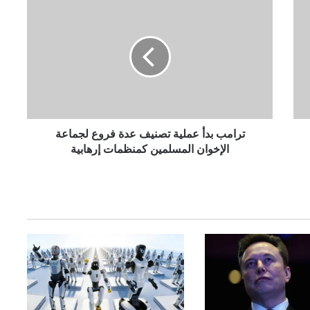
ت
ر
ا
م
ب
ب
د
أ
ع
م
ترامب بدأ عملية تصنيف عدة فروع لجماعة
ل
الإخوان المسلمين كمنظمات إرهابية
ي
ة
ت
ص
ن
ي
ف
ع
د
ة
ف