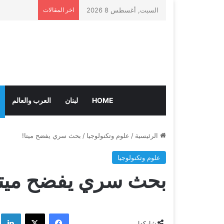
السبت, أغسطس 8 2026
اخر المقالات
HOME
لبنان
العرب والعالم
الرئيسية
/
علوم وتكنولوجيا
/
بحث سري يفضح ميتا!
علوم وتكنولوجيا
بحث سري يفضح ميتا
فيسبوك
‫X
لي
شاركها