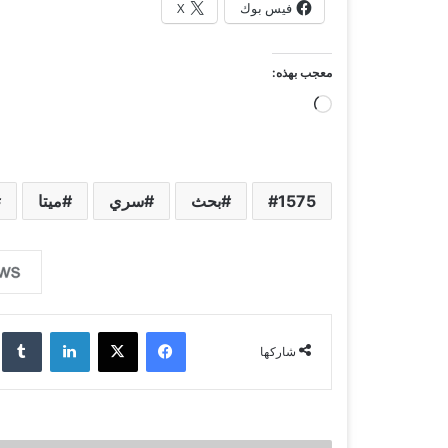
فيس بوك
X
معجب بهذه:
ج
ا
ر
ي
1575
بحث
سري
ميتا
ا
ل
ت
ح
فيسبوك
‫X
لينكدإن
‏lr
م
شاركها
ي
ل
…