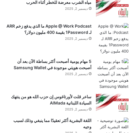
مياه الشرب معرضة للخطر أثناء الحرب
ديسمبر 2, 2025
■ مصدر الخبر الأصلي
Apple @ Work Podcast ما الذي يدفع زخم ARR
لـ 1Password بقيمة 400 مليون دولار؟
نشر لأول مرة على:
www.alalam.ir
ديسمبر 2, 2025
تاريخ النشر:
2025-11-25 15:11:00
5 مهام يومية أصبحت أكثر بساطة الآن بعد أن
اقرأ أيضًا:
أميركا تدرس تأجيل تحصيل الرسوم على
أصبحت هويتي موجودة في Samsung Wallet
ديسمبر 2, 2025
واردات البولي سيليكون
الكاتب:
ساعر قلت لأورتاغوس إن حزب الله هو من ينتهك
السيادة اللبنانية AlMada
ديسمبر 2, 2025
تنويه من موقع “yalebnan.org”:
اللغة البشرية أكثر تعقيدًا مما ينبغي وذلك لسبب
وجيه
تم جلب هذا المحتوى بشكل آلي من المصدر: