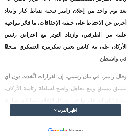
بعد يوم واحد من إعلان
زامير
تنحية ضباط كبار وإبعاد
آخرين عن الاحتياط على خلفية الإخفاقات، ما فجّر مواجهة
علنية بين الطرفين، وازداد التوتر مع اعتراض رئيس
الأركان على نية كاتس تعيين سكرتيره العسكري ملحقًا
في واشنطن.
وقال زامير، في بيان رسمي، إن القرارات اتُّخذت دون أي
تنسيق مسبق ومع تجاهل واضح لسلطة رئاسة الأركان،
مشيرًا إلى أنه علم بها عبر وسائل الإعلام بينما كان يشارك
اظهر المزيد
في تدريب طارئ واسع في الجولان السوري المحتل.
وشدّد على أنه سيواصل عقد جلسات التعيينات وفق