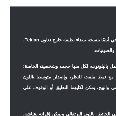
تم تصميم عائلة SOLSKYDD، والتي تأتي أيضًا بنسخة بيضاء نظيفة خارج تعاون Teklan،
ل بالبلوتوث، لكل منها حجمه وشخصيته الخاصة:
 مع نمط ملفت للنظر، وإصدار متوسط ​​باللون
 والبيج. يمكن لكليهما التعليق أو الوقوف على
ى الحائط، باللون البرتقالي ويمكن إقرانه بشاشة.