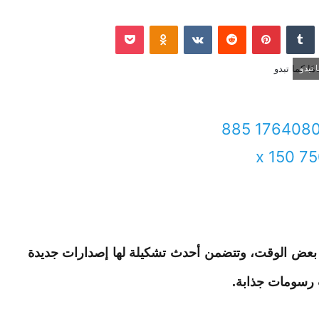
نكدإن
‏Tumblr
بينتيريست
‏Reddit
‏VKontakte
Odnoklassniki
‫Pocket
 تبدو
 بعض الوقت، وتتضمن أحدث تشكيلة لها إصدارات جديدة
رسومات جذابة.