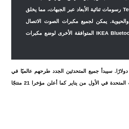
تغلف الألوان والعمل السطحي لـ Teklan رسومات ثنائية الأبعاد عبر الجبهات، مما يخلق
الحيوية. يمكن لجميع مكبرات
الصوت
الاتصال
ببعضها البعض ومع مكبرات صوت IKEA Bluetooth المتوافقة الأخرى لوضع مكبرات
تراوح السعر من 79.99 دولارًا إلى 139.99 دولارًا. سيبدأ جميع المتحدثين الجدد طرحهم عالميًا في
ديسمبر، ومن المقرر أن يتوفروا في الولايات المتحدة في الأول من يناير كما أعلن مؤخرا 21 منتجًا