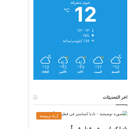
غيوم متفرقة
12
℃
13º - 11º
78%
1.34 كيلومتر/ساعة
12
12
13
17
12
℃
℃
℃
℃
℃
الجمعة
السبت
الأحد
الأثنين
الثلاثاء
اخر التحديثات
أزياء وموضة
ناديا كساسير في قطر قريباً