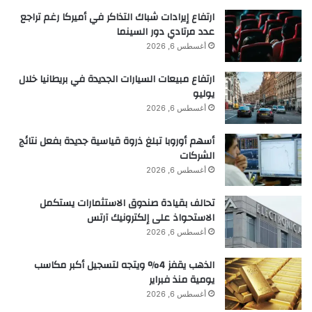
ك
ارتفاع إيرادات شباك التذاكر في أميركا رغم تراجع
ا
عدد مرتادي دور السينما
ن
أغسطس 6, 2026
■ مصدر الخبر الأصلي
إ
ث
ارتفاع مبيعات السيارات الجديدة في بريطانيا خلال
ي
نشر لأول مرة على:
naukatv.ru
يوليو
و
أغسطس 6, 2026
ب
تاريخ النشر:
2025-11-25 16:29:00
ي
أسهم أوروبا تبلغ ذروة قياسية جديدة بفعل نتائج
الكاتب:
ا
الشركات
أغسطس 6, 2026
تنويه من موقع “yalebnan.org”:
تحالف بقيادة صندوق الاستثمارات يستكمل
الاستحواذ على إلكترونيك آرتس
تم جلب هذا المحتوى بشكل آلي من المصدر:
أغسطس 6, 2026
naukatv.ru
الذهب يقفز 4% ويتجه لتسجيل أكبر مكاسب
بتاريخ:
2025-11-25 16:29:00
.
يومية منذ فبراير
الآراء والمعلومات الواردة في هذا المقال لا تعبر
أغسطس 6, 2026
بالضرورة عن رأي موقع “yalebnan.org”،