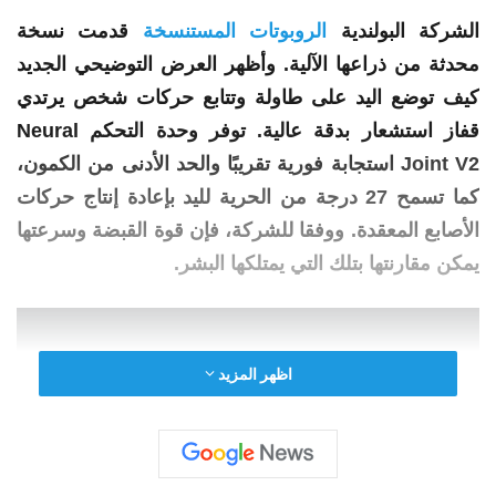
الشركة البولندية
الروبوتات المستنسخة
قدمت نسخة
محدثة من ذراعها الآلية. وأظهر العرض التوضيحي الجديد
كيف توضع اليد على طاولة وتتابع حركات شخص يرتدي
قفاز استشعار بدقة عالية. توفر وحدة التحكم Neural
Joint V2 استجابة فورية تقريبًا والحد الأدنى من الكمون،
كما تسمح 27 درجة من الحرية لليد بإعادة إنتاج حركات
الأصابع المعقدة. ووفقا للشركة، فإن قوة القبضة وسرعتها
يمكن مقارنتها بتلك التي يمتلكها البشر.
اظهر المزيد
ويشير المطورون إلى أن “إنشاء يد يمكن
التحكم فيها بشكل كامل على المستوى