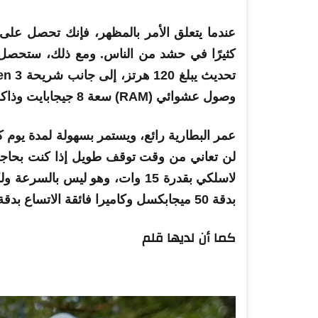
عندما يتعلق الأمر بالمظهر، فإنك تحصل على موت
وصول عشوائي (RAM) سعة 8 جيجابايت وذاكرة تخزين داخلية سعة 256 جيجابايت.
لن تعاني من وقت توقف طويل إذا كنت بحاجة
لاسلكي بقدرة 15 وات، وهو ليس با
بدقة 50 ميجابكسل وكاميرا فائقة الاتساع بدقة 13 ميجابكسل.
كما أن لديها قلم