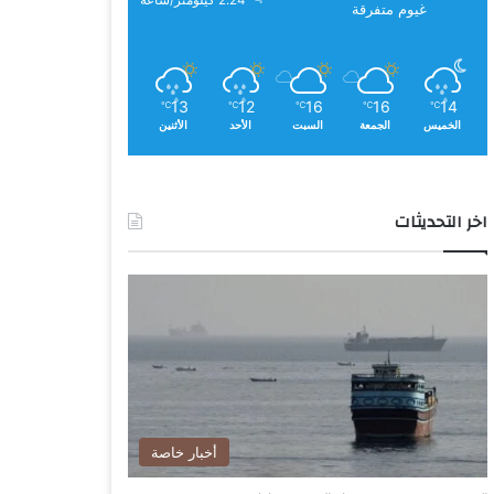
2.24 كيلومتر/ساعة
غيوم متفرقة
13
12
16
16
14
℃
℃
℃
℃
℃
الخميس
الجمعة
السبت
الأحد
الأثنين
اخر التحديثات
أخبار خاصة