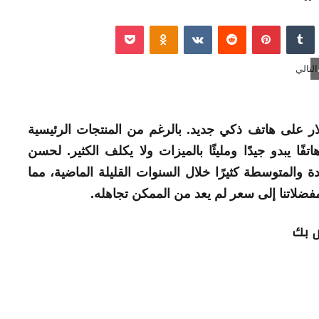
نكدإن
‏Tumblr
بينتيريست
‏Reddit
‏VKontakte
Odnoklassniki
‫Pocket
هاتف
ذكي جديد. بالرغم من المنتجات الرئيسية
ا يبدو جيدًا ومليئًا بالميزات ولا يكلف الكثير. لحسن
 والمتوسطة كثيرًا خلال السنوات القليلة الماضية، مما
د مفضلاتنا إلى سعر لم يعد من الممكن تجاهله.
ص بك