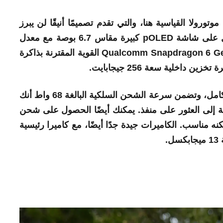
ورولا القياسية هنا، والتي تقدم تصميمًا أنيقًا لن يبرز
كثيرًا في حشد من الناس. ومع ذلك، ستحصل على شاشة pOLED كبيرة مقاس 6.7 بوصة مع معدل
تحديث يبلغ 120 هرتز، إلى جانب شريحة Qualcomm Snapdragon 6 Gen 3 القوية المقترنة بذاكرة
عمر البطارية رائع، ويستمر بسهولة لمدة يوم كامل، وتضمن سرعة الشحن السلكية البالغة 68 واط أنك
 إلى العثور على منفذ. يمكنك أيضًا الحصول على شحن
لسرعة ولكنه مناسب. الكاميرات جيدة جدًا أيضًا، مع كاميرا رئيسية