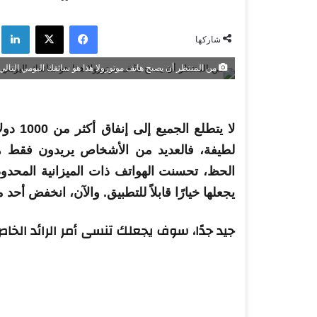
فيسبوك
‫X
لي
شاركها
من المنتظر أن يصبح هاتف موتورولا هذا هو سائقك اليومي التالي
لا يتطلع الجميع إلى إنفاق أكثر من 1000 دولار على
لطيفة، فالعديد من الأشخاص يريدون فقط هاتفً
الحظ، تحسنت الهواتف ذات الميزانية المحدودة
يجعلها خيارًا قابلاً للتطبيق. والآن، انخفض أح
جيد جدًا، سوف يجعلك تنسى أمر الرائد الخا