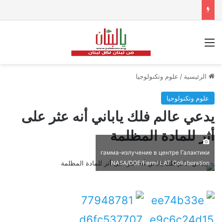
القائمة
الرئيسية
/
علوم وتكنولوجيا
علوم وتكنولوجيا
يدعي عالم فلك ياباني أنه عثر على
أثر للمادة المظلمة
гамма-излучение в центре Галактики
NASA/DOE/Fermi LAT Collaboration