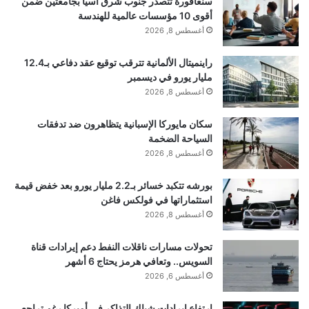
سنغافورة تتصدر جنوب شرق آسيا بجامعتين ضمن
أقوى 10 مؤسسات عالمية للهندسة
ضعيفة التفاعل (WIMPs) التي تنتج أزواجًا من كواركات b
أغسطس 8, 2026
أو بوزونات W. تم حساب تردد الاصطدام أيضًا وكان
راينميتال الألمانية تترقب توقيع عقد دفاعي بـ12.4
مليار يورو في ديسمبر
متسقًا مع التوقعات النظرية.
أغسطس 8, 2026
الصورة: تومونوري توتاني/جامعة طوكيو
سكان مايوركا الإسبانية يتظاهرون ضد تدفقات
السياحة الضخمة
أغسطس 8, 2026
يوضح الرسم البياني كيف تختلف شدة أشعة جاما في هالة
بورشه تتكبد خسائر بـ2.2 مليار يورو بعد خفض قيمة
درب التبانة كدالة لطاقة الفوتون (نقاط البيانات). يُظهر
استثماراتها في فولكس فاغن
أغسطس 8, 2026
الخطان الأحمر والأزرق طيف أشعة جاما الذي يمكن
توقعه من اصطدامات جسيمات WIMP التي تنتج إما زوجًا
تحولات مسارات ناقلات النفط دعم إيرادات قناة
السويس.. وتعافي هرمز يحتاج 6 أشهر
من الكواركات b أو زوجًا من بوزونات W. تتفق هذه
أغسطس 6, 2026
الخطوط المتوقعة جيدًا مع البيانات المقاسة.
ارتفاع إيرادات شباك التذاكر في أميركا رغم تراجع