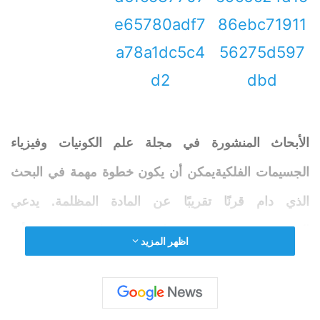
الأبحاث المنشورة في مجلة علم الكونيات وفيزياء
الجسيمات الفلكيةيمكن أن يكون خطوة مهمة في البحث
الذي دام قرنًا تقريبًا عن المادة
المظلمة
.
يدعي
البروفيسور تومونوري توتاني من جامعة طوكيو
أنه
اظهر المزيد
اكتشف أشعة جاما التي من المحتمل أن تأتي من تصادم
جسيمات المادة
المظلمة
المعروفة باسم WIMPs
(الجسيمات الضخمة ضعيفة التفاعل).