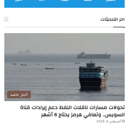
S
هذا المحتوى.
i
r
اخر التحديثات
i
أخبار خاصة
تحولات مسارات ناقلات النفط دعم إيرادات قناة
السويس.. وتعافي هرمز يحتاج 6 أشهر
أغسطس 6, 2026