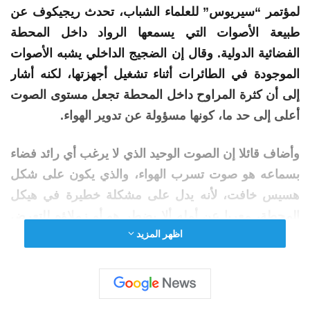
لمؤتمر “سيريوس” للعلماء الشباب، تحدث ريجيكوف عن
طبيعة الأصوات التي يسمعها الرواد داخل المحطة
الفضائية الدولية. وقال إن الضجيج الداخلي يشبه الأصوات
الموجودة في الطائرات أثناء تشغيل أجهزتها، لكنه أشار
إلى أن كثرة المراوح داخل المحطة تجعل مستوى
الصوت
أعلى إلى حد ما، كونها مسؤولة عن تدوير الهواء.
وأضاف قائلا إن
الصوت
الوحيد
الذي
لا يرغب أي رائد فضاء
بسماعه هو صوت تسرب الهواء، والذي يكون على شكل
هسيس خافت، لأنه يدل على مشكلة خطيرة في هيكل
المحطة، معربا عن أمله ألا يضطر هو أو زملاؤه للتعرض
اظهر المزيد
لمثل هذا الموقف.
إقرأ المزيد