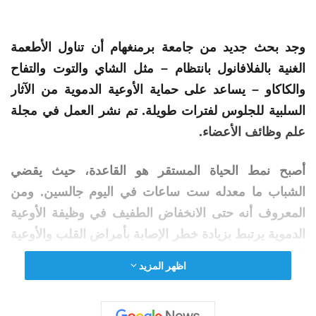
وجد بحث جديد من جامعة برمنغهام أن تناول الأطعمة
الغنية بالفلافانول بانتظام – مثل الشاي والتوت والتفاح
والكاكاو – يساعد على حماية الأوعية الدموية من الآثار
السلبية للجلوس لفترات طويلة. تم نشر العمل في مجلة
علم وظائف الأعضاء.
أصبح نمط الحياة المستقر هو القاعدة، حيث يقضي
الشباب ما معدله ست ساعات في اليوم جالسين. ومن
المعروف أنه حتى الانخفاض الطفيف في وظيفة الأوعية
الدموية يرتبط بزيادة خطر الإصابة بأمراض القلب والأوعية
الدموية.
اظهر المزيد
الفلافانول عبارة عن مادة البوليفينول الطبيعية الموجودة
في الشاي والفواكه والمكسرات وحبوب
الكاكاو
. وفي