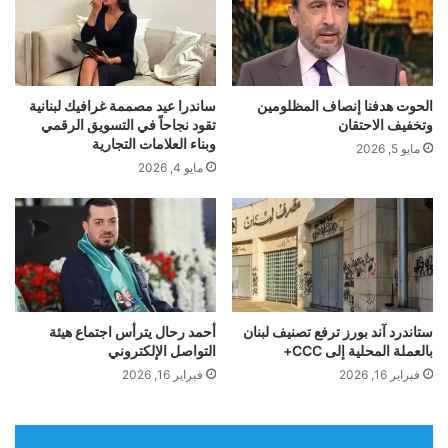
ي
o
ا
o
ا
k
ت
P
ف
r
الحوت هدفنا إنصاف المظلومين
ساندرا عيد مصممة غرافيك لبنانية
■ مصدر الخبر الأصلي
ا
o
وتخفيف الاحتقان
تقود نجاحاً في التسويق الرقمي
قً
،
وبناء العلامات التجارية
مايو 5, 2026
ا
ا
نشر لأول مرة على:
www.almada.org
مايو 4, 2026
ي
ل
ك
تاريخ النشر:
2025-11-26 18:43:00
ك
رّ
ا
الكاتب:
BouSamra
س
ب
ن
ل
ف
ا
و
ت
تنويه من موقع “yalebnan.org”:
ذ
،
ستاندرد آند بورز ترفع تصنيف لبنان
أحمد رحال يترأس اجتماع هيئة
و
بالعملة المحلية إلى CCC+
التواصل الإلكتروني
ا
تم جلب هذا المحتوى بشكل آلي من المصدر:
ا
ل
فبراير 16, 2026
فبراير 16, 2026
ش
م
www.almada.org
ن
ز
ط
ي
بتاريخ:
2025-11-26 18:43:00
.