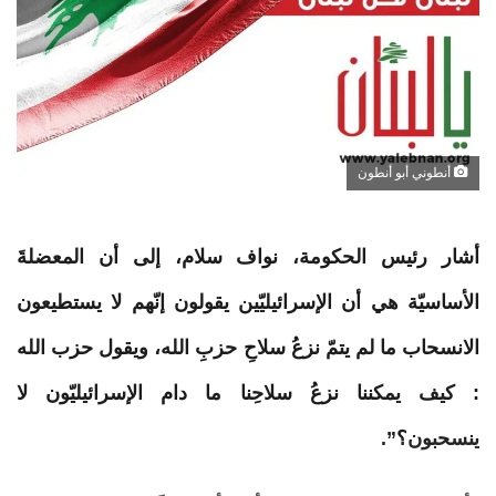
أنطوني أبو أنطون
أشار رئيس الحكومة، ​نواف
سلام
،​ إلى أن المعضلةَ
الأساسيّة هي أن الإسرائيليّين يقولون إنّهم لا يستطيعون
الانسحاب ما لم يتمّ نزعُ سلاحِ حزبِ
الله
، ويقول ​حزب
الله
: كيف يمكننا نزعُ سلاحِنا ما دام الإسرائيليّون لا
ينسحبون؟”.