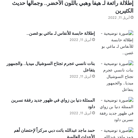
إطلالة رائعة لـ هيفا وهبي باللون الأخضر.. وجمالها حديث
الكثيرين
أبريل 11, 2022
yalebnan.org — سلام: يعرِف حزب الله أن الأمور
إطلالة حابسة للأنفاس لـ ماغي بو غصن..
تغيرت في المنطقة لكنّه لا يزال يحاول المقاومة |
أبريل 11, 2022
AlMada
بنات نانسي عجرم تجتاح السوشيال ميديا.. والجمهور
يتفاعل
الأمور
الله
المنطقة
تغيرت
أبريل 11, 2022
سلام
يعرف
الممثلة دنيا بن زواي في ظهور جديد رفقة نسرين
داود
أبريل 11, 2022
حمد ماجد عبدالله باتت دبي مركزاً لإحتضان أهم
الأحداث العالمية