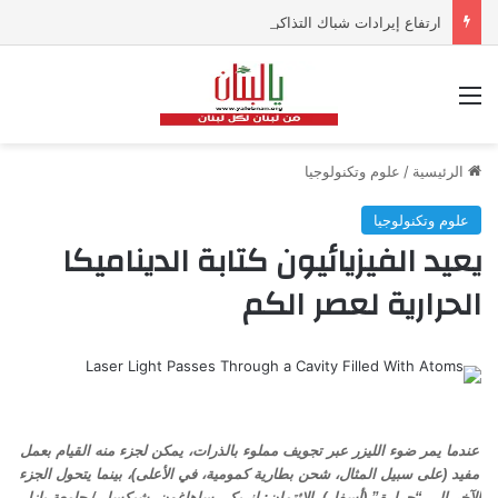
ارتفاع إيرادات شباك التذاكر في أميركا رغم تراجع عدد مرتادي دور السينما
القائمة
الرئيسية
/
علوم وتكنولوجيا
علوم وتكنولوجيا
يعيد الفيزيائيون كتابة الديناميكا
الحرارية لعصر الكم
عندما يمر ضوء الليزر عبر تجويف مملوء بالذرات، يمكن لجزء منه القيام بعمل
مفيد (على سبيل المثال، شحن بطارية كمومية، في الأعلى)، بينما يتحول الجزء
الآخر إلى “حرارة” (أسفل). الائتمان: إنريكي ساهاغون، شيكسل / جامعة بازل،