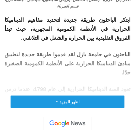
قسم الفيزياء
ابتكر الباحثون طريقة جديدة لتحديد مفاهيم الديناميكا
الحرارية في الأنظمة الكمومية المجهرية، حيث تبدأ
الفروق التقليدية بين الحرارة والشغل في التلاشي.
الباحثون في جامعة بازل لقد قدموا طريقة جديدة لتطبيق
مبادئ
الديناميكا
الحرارية
على الأنظمة الكمومية الصغيرة
جدًا.
تعود قصة
الديناميكا
الحرارية
إلى عام 1798، عندما درس
الضابط والفيزيائي بنيامين طومسون (المعروف أيضًا باسم
اظهر المزيد
الكونت رومفورد) حفر براميل المدفع في ميونيخ وأدرك
أن الحرارة ليست مادة فيزيائية ولكن يمكن إنتاجها إلى ما
لا نهاية من خلال الاحتكاك الميكانيكي.