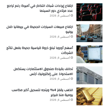
ارتفاع إيرادات شباك التذاكر في أميركا رغم تراجع
الضوء الخارج عملاً، ويتم التعامل مع الجزء غير المتماسك
عدد مرتادي دور السينما
فقط على أنه حرارة. النتيجة: إذا تم تعريف الشغل بهذه
أغسطس 6, 2026
الطريقة، فسيتم استيفاء كلا قانونين الديناميكا الحرارية،
ارتفاع مبيعات السيارات الجديدة في بريطانيا خلال
وبالتالي يكون النهج متسقًا.
يوليو
أغسطس 6, 2026
يقول دانييل: “في المستقبل، يمكننا استخدام شكلياتنا
أسهم أوروبا تبلغ ذروة قياسية جديدة بفعل نتائج
للنظر في مشاكل أكثر دقة في الديناميكا الحرارية
الشركات
الكمومية”. وهذا مناسب، على سبيل المثال، للتطبيقات
أغسطس 6, 2026
في مجال التقنيات الكمومية مثل الشبكات الكمومية.
تحالف بقيادة صندوق الاستثمارات يستكمل
علاوة على ذلك، يمكن دراسة التحول من السلوك
الاستحواذ على إلكترونيك آرتس
الكلاسيكي إلى السلوك الكمي للأنظمة العيانية بشكل
أغسطس 6, 2026
أفضل بهذه الطريقة.
الذهب يقفز 4% ويتجه لتسجيل أكبر مكاسب
يومية منذ فبراير
المرجع: “الإطار الديناميكي الحراري للأنظمة المدفوعة
أغسطس 6, 2026
بشكل متماسك” بقلم ماكس شراوين وآرون دانيال