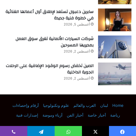
أكثر دفئًا، وهو مثالي لرواد الفضاء للعيش
سابرين دعبول تستعد لإطلاق أول أعمالها الغنائية
والعمل فيه”.
في خطوة فنية جديدة
أغسطس 5, 2026
شركات السيارات الألمانية تغرق سوق العمل
اشترك واقرأ “العلم” في
بمديريها المسرحين
أغسطس 2, 2026
برقية
الصين تخفض رسوم الوقود الإضافية على الرحلات
الجوية الداخلية
أغسطس 2, 2026
■ مصدر الخبر الأصلي
Home
لبنان
العرب والعالم
علوم وتكنولوجيا
أرقام وإحصاءات
نشر لأول مرة على:
naukatv.ru
رياضة
أخبار خاصة
أخبار الفن
أزياء وموضة
إصدارات فنية
تاريخ النشر:
2025-11-26 16:00:00
الكاتب: