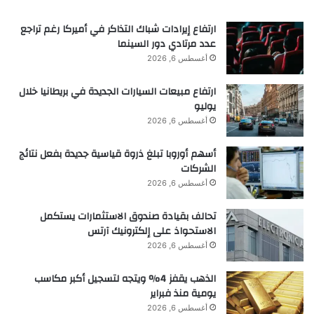
المريخ. أحد هذه المواقع هو تشكيل شق ميدوسا عند خط
ارتفاع إيرادات شباك التذاكر في أميركا رغم تراجع
استواء الكوكب، والذي ينتج استجابة رادارية ضعيفة للغاية.
عدد مرتادي دور السينما
أغسطس 6, 2026
وقد تتكون من طبقات من الرماد البركاني أو تخفي
احتياطيات كبيرة من الجليد.
ارتفاع مبيعات السيارات الجديدة في بريطانيا خلال
يوليو
أغسطس 6, 2026
أسهم أوروبا تبلغ ذروة قياسية جديدة بفعل نتائج
الشركات
أغسطس 6, 2026
وأوضح المؤلف المشارك ناثانيال بوتزيج:
تحالف بقيادة صندوق الاستثمارات يستكمل
“إذا كان الجليد عبارة عن جليد، فهذا يعني
الاستحواذ على إلكترونيك آرتس
أن هناك موارد مائية كبيرة بالقرب من خط
أغسطس 6, 2026
الاستواء المريخي، وهذا هو المكان الذي
الذهب يقفز 4% ويتجه لتسجيل أكبر مكاسب
نرغب في إرسال الناس إليه. ونظرًا لأن خط
يومية منذ فبراير
الاستواء يتلقى المزيد من ضوء الشمس، فهو
أغسطس 6, 2026