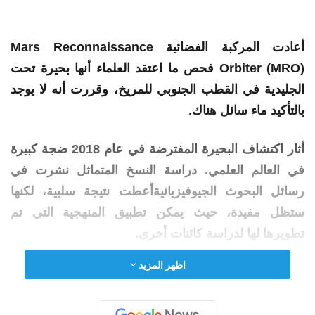
أعادت المركبة الفضائية Mars Reconnaissance
Orbiter (MRO) فحص ما اعتقد العلماء أنها
بحيرة
تحت
الجليدية في القطب الجنوبي للمريخ، وقررت أنه لا يوجد
بالتأكيد ماء سائل هناك.
أثار اكتشاف البحيرة المفترضة في عام 2018 ضجة كبيرة
في العالم العلمي. دراسة النسخ المتماثل نشرت في
رسائل البحوث الجيوفيزيائيةأعطت نتيجة سلبية، لكنها
ستظل مفيدة، حيث يمكن تطبيق المنهجية التي تم
تطويرها لها لدراسة كائنات أخرى.
اظهر المزيد
تم إجراء الملاحظات باستخدام مناورة MRO خاصة، حيث
يدور الجهاز بمقدار 120 درجة حول محوره الطولي. وهذا
يعزز قوة رادار SHARAD الخاص بالمسبار، مما يسمح