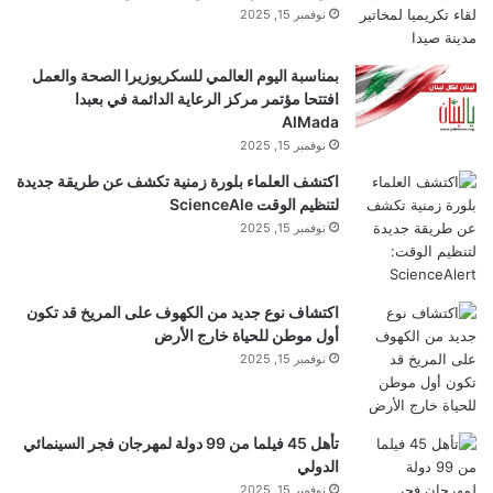
نوفمبر 15, 2025
Article
ADS
بمناسبة اليوم العالمي للسكريوزيرا الصحة والعمل
افتتحا مؤتمر مركز الرعاية الدائمة في بعبدا
PubMed
AlMada
نوفمبر 15, 2025
Google Scholar
اكتشف العلماء بلورة زمنية تكشف عن طريقة جديدة
لتنظيم الوقت ScienceAle
نوفمبر 15, 2025
Zhang, G. et al. Identification and expression
profiles of gustatory receptor genes in
اكتشاف نوع جديد من الكهوف على المريخ قد تكون
Bactrocera minax
larvae (
Diptera: Tephritidae
):
أول موطن للحياة خارج الأرض
نوفمبر 15, 2025
role of BminGR59f in larval growth.
Insect Sci.
29
, 1240–1250 (2022).
تأهل 45 فيلما من 99 دولة لمهرجان فجر السينمائي
الدولي
Article
نوفمبر 15, 2025