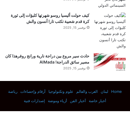
PubMed
كيف حولت أليسيا روسو شهرتها كلبؤات إلى ثورة
كرة قدم شعبية تكتب تارا أنسون والش
Google Scholar
نوفمبر 15, 2025
Yang, J. et al. Identification of a gustatory
receptor tuned to sinigrin in the cabbage
حادث سير مروع بين دراجة نارية ورانج روفرهذا كان
مصير سائق الدراجة! AlMada
butterfly
Pieris rapae
.
PLoS Genet.
17
, e1009527
نوفمبر 15, 2025
(2021).
Home
لبنان
العرب والعالم
علوم وتكنولوجيا
أرقام وإحصاءات
رياضة
Article
أخبار خاصة
أخبار الفن
أزياء وموضة
إصدارات فنية
PubMed
PubMed Central