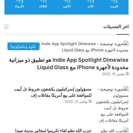
13
11
12
13
15
℃
℃
℃
℃
℃
السبت
الأحد
الأثنين
الثلاثاء
الأربعاء
Li, X. et al. Pseudogenization of a sweet-receptor
gene accounts for cats’ indifference toward
اخر التحديثات
sugar.
PLoS Genet.
1
, 27–35 (2005).
علوم وتكنولوجيا
Article
Indie App Spotlight Dimewise هو تطبيق ذو ميزانية
PubMed
محدودة لأجهزة iPhone مع Liquid Glass
نوفمبر 15, 2025
Google Scholar
مسؤولون إسرائيليون يكشفون شروط تل أبيب
للموافقة على بيع أمريكا مقاتلات إف
Toda, Y. et al. Early origin of sweet perception in
نوفمبر 15, 2025
the songbird radiation.
Science
373
, 226–231
(2021).
حزب الله نظم لقاء تكريميا لمخاتير مدينة صيدا