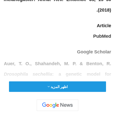
(2018).
Article
PubMed
Google Scholar
Auer, T. O., Shahandeh, M. P. & Benton, R.
Drosophila sechellia
: a genetic model for
behavioral
evolution
and neuroecology.
Annu.
اظهر المزيد
Rev. Genet.
55
, 527–554 (2021).
Munch, D., Goldschmidt, D. & Ribeiro, C. The