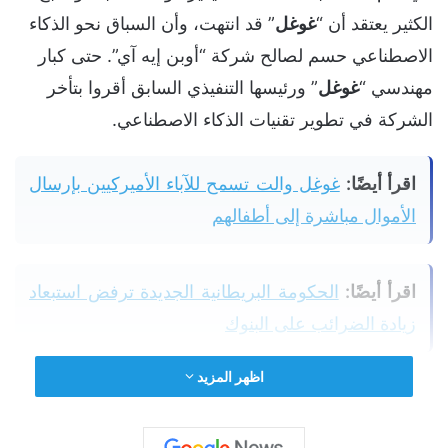
الكثير يعتقد أن “
غوغل
” قد انتهت، وأن السباق نحو الذكاء
الاصطناعي حسم لصالح شركة “أوبن إيه آي”. حتى كبار
مهندسي “
غوغل
” ورئيسها التنفيذي السابق أقروا بتأخر
الشركة في تطوير تقنيات الذكاء الاصطناعي.
اقرأ أيضًا:
غوغل والت تسمح للآباء الأميركيين بإرسال
الأموال مباشرة إلى أطفالهم
اقرأ أيضًا:
الحكومة البريطانية الجديدة ترفض استبعاد
زيادة الضرائب على البنوك
اظهر المزيد
اقرأ أيضًا:
أميركا تدرس تأجيل تحصيل الرسوم على
واردات البولي سيليكون