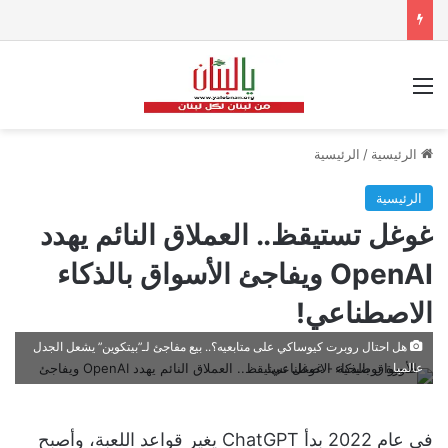
القائمة
الرئيسية
/
الرئيسية
الرئيسية
غوغل تستيقظ.. العملاق النائم يهدد
OpenAI ويفاجئ الأسواق بالذكاء
الاصطناعي!
هل احتال روبرت كيوساكي على متابعيه؟.. بيع مفاجئ لـ”بيتكوين” يشعل الجدل
عالميا
في عام 2022 بدأ ChatGPT يغير قواعد اللعبة، وأصبح