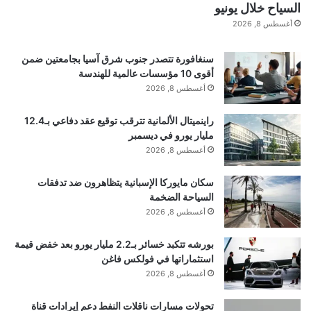
السياح خلال يونيو
ل
أغسطس 8, 2026
ه
A
l
سنغافورة تتصدر جنوب شرق آسيا بجامعتين ضمن
M
أقوى 10 مؤسسات عالمية للهندسة
a
أغسطس 8, 2026
d
a
راينميتال الألمانية تترقب توقيع عقد دفاعي بـ12.4
مليار يورو في ديسمبر
أغسطس 8, 2026
سكان مايوركا الإسبانية يتظاهرون ضد تدفقات
السياحة الضخمة
أغسطس 8, 2026
بورشه تتكبد خسائر بـ2.2 مليار يورو بعد خفض قيمة
استثماراتها في فولكس فاغن
أغسطس 8, 2026
تحولات مسارات ناقلات النفط دعم إيرادات قناة