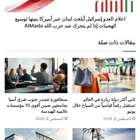
ع
ع
ل
د
ى
و
اعلام العدو إسرائيل أبلغت لبنان عبر أميركا بنيتها توسيع
م
yalebnan.org — غوغل تستيقظ.. العملاق النائم
إ
الهجمات إذا لم يتحرك ضد حزب الله AlMada
ت
س
يهدد OpenAI ويفاجئ الأسواق بالذكاء الاصطناعي!
ا
ر
مقالات ذات صلة
ب
ا
ع
ئ
شارك هذا الموضوع:
ي
ي
ه
ل
فيس بوك
X
؟
أ
.
ب
.
ل
معجب بهذه:
ب
غ
ي
ت
ج
ثاني أكثر دولة زيارة في العالم
سنغافورة تتصدر جنوب شرق آسيا
ع
ل
تستقبل رقماً قياسياً من السياح خلال
بجامعتين ضمن أقوى 10 مؤسسات
ا
م
ب
يونيو
عالمية للهندسة
ف
ر
ن
أغسطس 8, 2026
أغسطس 8, 2026
ا
ا
ي
OpenAI
العملاق
النائم:
تستيقظ
ج
ن
ا
ئ
ع