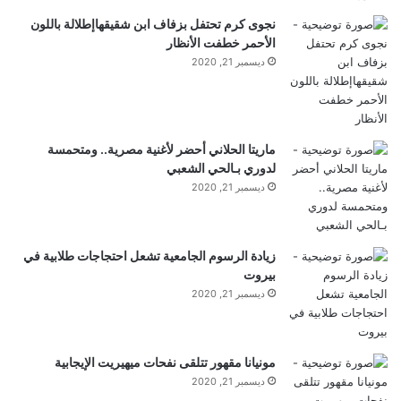
افتراضيًا بفضل واجهة برمجة التطبيقات
ل
نجوى كرم تحتفل بزفاف ابن شقيقهاإطلالة باللون
ر
الجديدة؛ يظل موقعك دائمًا خاصًا، على الجهاز
الأحمر خطفت الأنظار
و
ديسمبر 21, 2020
س
ي
عناصر التحكم + عناصر واجهة المستخدم
ة
القابلة للتكوين لتطبيق Watch
ماريتا الحلاني أحضر لأغنية مصرية.. ومتحمسة
لدوري بـالحي الشعبي
تمت إضافة النشاط المباشر لـ AutoPilot +
ديسمبر 21, 2020
عناصر واجهة مستخدم مخصصة لـ CarPlay
زيادة الرسوم الجامعية تشعل احتجاجات طلابية في
الترقية التلقائية إلى مفاتيح المرور
بيروت
ديسمبر 21, 2020
للمستخدمين الحاليين الذين يقومون بتسجيل
الدخول اليدوي
مونيانا مقهور تتلقى نفحات ميهيريت الإيجابية
ديسمبر 21, 2020