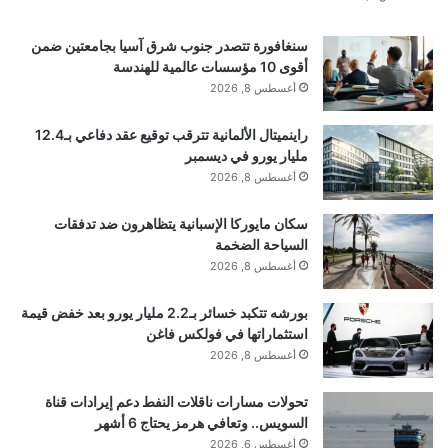
اقرأ أيضًا:
“ديب سيك” تستعد لإطلاق نموذج ذكاء
سنغافورة تتصدر جنوب شرق آسيا بجامعتين ضمن
اصطناعي طال انتظاره يرفع سقف المنافسة
أقوى 10 مؤسسات عالمية للهندسة
أغسطس 8, 2026
العمود الفقري لـ Paradoxophidion يشبه بشكل مدهش تلك الموجودة في
راينميتال الألمانية تترقب توقيع عقد دفاعي بـ12.4
ثعابين Acrochordus. مصدر الصورة: Smacdonald عبر ويكيميديا ​​كومنز،
مليار يورو في ديسمبر
مرخص بموجب CC BY-SA 3.0
أغسطس 8, 2026
“لقد كان حلم طفولتي أن أتمكن من زيارة متحف التاريخ
سكان مايوركا الإسبانية يتظاهرون ضد تدفقات
السياحة الضخمة
الطبيعي، ناهيك عن إجراء البحوث هناك،” يكشف
أغسطس 8, 2026
جورجيوس. “لذلك، عندما رأيت هذه الفقرات الغريبة جدًا
بورشه تتكبد خسائر بـ2.2 مليار يورو بعد خفض قيمة
استثماراتها في فولكس فاغن
في المجموعة وأدركت أنها شيء جديد، كان شعورًا رائعًا.”
أغسطس 8, 2026
“من المثير بشكل خاص وصف الثعبان الكينوفيدي المتباعد
تحولات مسارات ناقلات النفط دعم إيرادات قناة
السويس.. وتعافي هرمز يحتاج 6 أشهر
مبكرًا، حيث لا يوجد الكثير من الأدلة حول كيفية ظهوره.
أغسطس 6, 2026