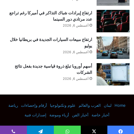
مفارقة
يجعلنا أقرب إلى فهم كيف حدث هذا “.
ارتفاع إيرادات شباك التذاكر في أميركا رغم تراجع
عدد مرتادي دور السينما
أغسطس 6, 2026
ما الذي تم اكتشافه في Hordle Cliff؟
ويوفر هوردل كليف، بالقرب من كرايستشيرش على
ارتفاع مبيعات السيارات الجديدة في بريطانيا خلال
يوليو
الساحل الجنوبي لإنجلترا، نافذة على فترة من تاريخ
أغسطس 6, 2026
الأرض المعروفة باسم العصر الأيوسيني والتي استمرت
أسهم أوروبا تبلغ ذروة قياسية جديدة بفعل نتائج
الشركات
من حوالي 56 إلى 34 مليون سنة مضت.
أغسطس 6, 2026
يقول الدكتور مارك جونز، أمين الزواحف الأحفورية
والبرمائيات لدينا والذي شارك في تأليف البحث، إن هذه
Home
لبنان
العرب والعالم
علوم وتكنولوجيا
أرقام وإحصاءات
رياضة
أخبار خاصة
أخبار الفن
أزياء وموضة
إصدارات فنية
الحقبة شهدت تغيرات مناخية دراماتيكية في جميع أنحاء
العالم.