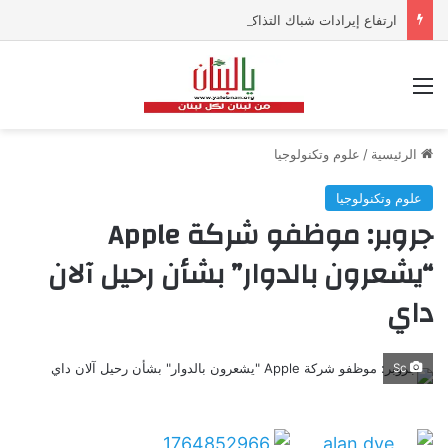
ارتفاع إيرادات شباك التذاكر في أميركا رغم تراجع عدد مرتادي دور السينما
القائمة
الرئيسية
/
علوم وتكنولوجيا
علوم وتكنولوجيا
جروبر: موظفو شركة Apple
“يشعرون بالدوار” بشأن رحيل آلان
داي
Sc