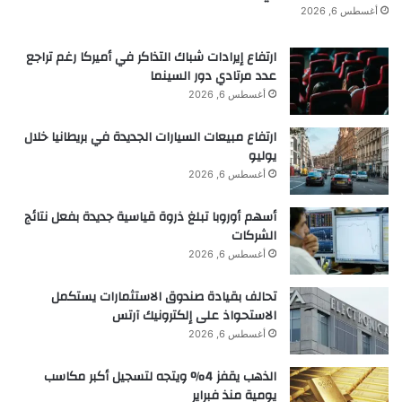
أغسطس 6, 2026
مقالة جروبر الكاملة هي تستحق القراءة.
ارتفاع إيرادات شباك التذاكر في أميركا رغم تراجع
عدد مرتادي دور السينما
ملحقات iPhone المفضلة لدي:
أغسطس 6, 2026
ارتفاع مبيعات السيارات الجديدة في بريطانيا خلال
اتبع الفرصة
: المواضيع, بلوسكي,
انستغرام
، و مستودون.
يوليو
أغسطس 6, 2026
FTC: نحن نستخدم الروابط التابعة التلقائية لكسب الدخل.
أسهم أوروبا تبلغ ذروة قياسية جديدة بفعل نتائج
أكثر.
الشركات
أغسطس 6, 2026
تحالف بقيادة صندوق الاستثمارات يستكمل
الاستحواذ على إلكترونيك آرتس
■ مصدر الخبر الأصلي
أغسطس 6, 2026
نشر لأول مرة على:
9to5mac.com
الذهب يقفز 4% ويتجه لتسجيل أكبر مكاسب
يومية منذ فبراير