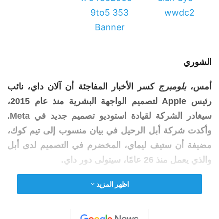
الشوري
أمس،
بلومبرج
كسر الأخبار المفاجئة أن آلان داي، نائب
رئيس
Apple
لتصميم الواجهة البشرية منذ عام 2015،
سيغادر الشركة لقيادة استوديو تصميم جديد في Meta.
وأكدت شركة أبل الرحيل في بيان منسوب إلى تيم كوك،
مضيفة أن ستيف ليماي، المخضرم في التصميم لدى أبل
والذي يعمل منذ 26 عامًا، سيتولى دور داي.
اظهر المزيد
في مشاركة جديدة على
كرة نارية جريئة
لدى جون جروبر
بعض المعلومات الداخلية حول رد الفعل داخل
شركة
Apple تجاه هذه الأخبار.