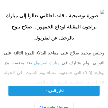
وجلس محمد صلاح على مقاعد البدلاء للمرة الثالثة على
التوالي، ولم يشارك في
مباراة
ليفربول
ضد مضيفه ليدز
يونايتد (3-3) التي جمعتهما مساء يوم السبت، في الجولة
15 للدوري الإنجليزي الممتاز لكرة القدم.
اظهر المزيد
وصرح محمد صلاح إنه يشعر بأنه “خُذل” من قبل النادي
بعد جلوسه على مقاعد البدلاء في المباريات الثلاث