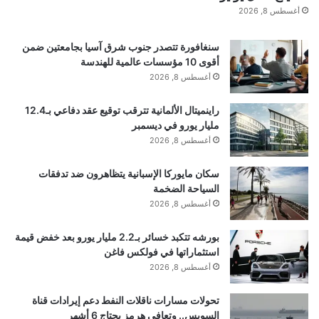
أغسطس 8, 2026
ب
النادي أدعمه دائما، وسيدعمه أطفالي أيضا.. أحب النادي
ن
ا
كثيرا، وسأظل أحبه دائما.. اتصلت بأمي أمس، وقلت لهم:
سنغافورة تتصدر جنوب شرق آسيا بجامعتين ضمن
ن
أقوى 10 مؤسسات عالمية للهندسة
A
تعالوا إلى مباراة برايتون.. هذا غير مقبول بالنسبة لي، لا
أغسطس 8, 2026
l
M
أعرف لماذا يحدث هذا لي، لا أفهمه.. أعتقد أنه لو كان هذا
راينميتال الألمانية تترقب توقيع عقد دفاعي بـ12.4
a
مليار يورو في ديسمبر
d
في مكان آخر، لكان كل نادٍ سيحمي لاعبه”.
أغسطس 8, 2026
a
سكان مايوركا الإسبانية يتظاهرون ضد تدفقات
وأشار النجم محمد صلاح: “ما أراه الآن، هو كما لو أنكم
السياحة الضخمة
أغسطس 8, 2026
تتجاهلون “مو” لأنه أصبح مشكلة الفريق.. لكني لا أعتقد
أنني المشكلة، لقد قدمت الكثير لهذا النادي.. لست
بورشه تتكبد خسائر بـ2.2 مليار يورو بعد خفض قيمة
استثماراتها في فولكس فاغن
مضطرا للقتال يوميا من أجل مركزي، لأنني استحققته..
أغسطس 8, 2026
لست أكبر من أي شخص، لكنني استحققته.. هكذا هي كرة
تحولات مسارات ناقلات النفط دعم إيرادات قناة
السويس.. وتعافي هرمز يحتاج 6 أشهر