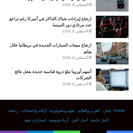
القدم”.
أغسطس 6, 2026
ارتفاع إيرادات شباك التذاكر في أميركا رغم تراجع
المصدر: وكلات
عدد مرتادي دور السينما
أغسطس 6, 2026
إقرأ المزيد
ارتفاع مبيعات السيارات الجديدة في بريطانيا خلال
يوليو
أغسطس 6, 2026
أسهم أوروبا تبلغ ذروة قياسية جديدة بفعل نتائج
الشركات
■ مصدر الخبر الأصلي
أغسطس 6, 2026
نشر لأول مرة على:
arabic.rt.com
تاريخ النشر:
2025-12-07 00:57:00
Home
لبنان
العرب والعالم
علوم وتكنولوجيا
أرقام وإحصاءات
رياضة
الكاتب:
أخبار خاصة
أخبار الفن
أزياء وموضة
إصدارات فنية