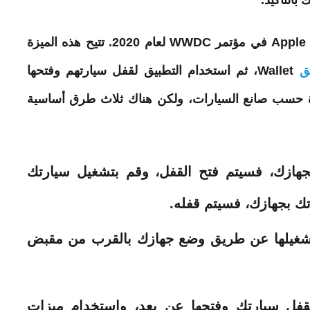
بالتأكيد.
في Apple Wallet في مؤتمر WWDC لعام 2020. تتيح هذه الميزة
ق
Wallet، ثم استخدام التطبيق لقفل سيارتهم وفتحها
دة حسب صانع السيارات، ولكن هناك ثلاث طرق أساسية
هازك، فسيتم فتح القفل، وقم بتشغيل سيارتك
تك بجهازك، فسيتم قفله.
تشغيلها عن طريق وضع جهازك بالقرب من مقبض
قفل سيارتك وفتحها عن بعد، واستخدام ميزات