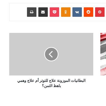
Tumb
بينتيريست
‏Reddit
‏VKontakte
Odnoklassniki
‫Pocket
مشاركة عبر البريد
طباعة
ا
ل
ب
ط
ا
ن
ي
ا
ت
ا
البطانيات الموزونة علاج للتوتر أم علاج وهمي
ل
باهظ الثمن؟
م
و
ز
و