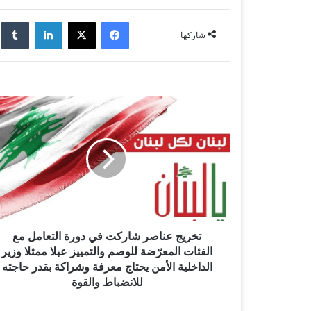
فيسبوك
‫X
لينكدإن
‏lr
شاركها
ت
خ
ر
ي
ج
ع
ن
ا
ص
ر
تخريج عناصر شاركت في دورة التعامل مع
ش
الفئات المعرّضة للوصم والتمييز عبلا ممثلا وزير
ا
الداخلية الأمن يحتاج معرفة وشراكة بقدر حاجته
ر
للانضباط والقوة
ك
ت