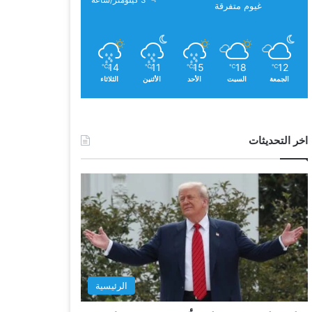
3 كيلومتر/ساعة
غيوم متفرقة
14
11
15
18
12
℃
℃
℃
℃
℃
الجمعة
السبت
الأحد
الأثنين
الثلاثاء
اخر التحديثات
الرئيسية