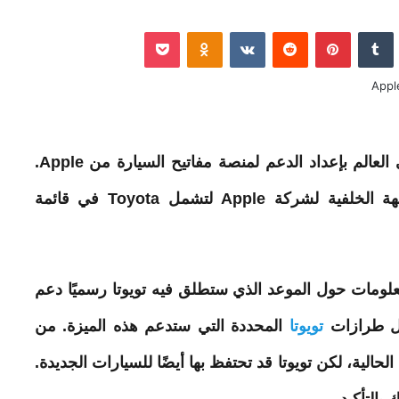
نكدإن
‏Tumblr
بينتيريست
‏Reddit
‏VKontakte
Odnoklassniki
‫Pocket
لعالم بإعداد الدعم لمنصة مفاتيح
السيارة
من
Apple
.
جهة الخلفية لشركة
Apple
لتشمل Toyota في قائمة
معلومات حول الموعد الذي ستطلق فيه
تويوتا
رسميًا دعم
ول طرازات
تويوتا
المحددة التي ستدعم هذه الميزة. من
الحالية، لكن
تويوتا
قد تحتفظ بها أيضًا للسيارات الجديدة.