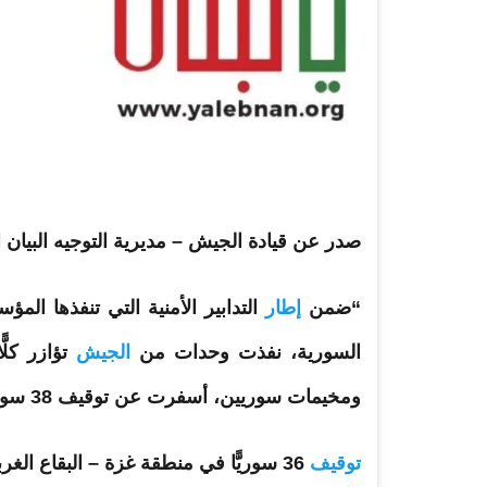
صدر عن قيادة
الجيش
– مديرية التوجيه البيان ا
“ضمن
إطار
التدابير
الأمنية
التي تنفذها المؤس
السورية، نفذت وحدات من
الجيش
تؤازر كلّ
ومخيمات سوريين، أسفرت عن
توقيف
38 سوريًّا وفقًا لما يلي:
توقيف
36
سوريًّا
في منطقة غزة – البقاع الغربي