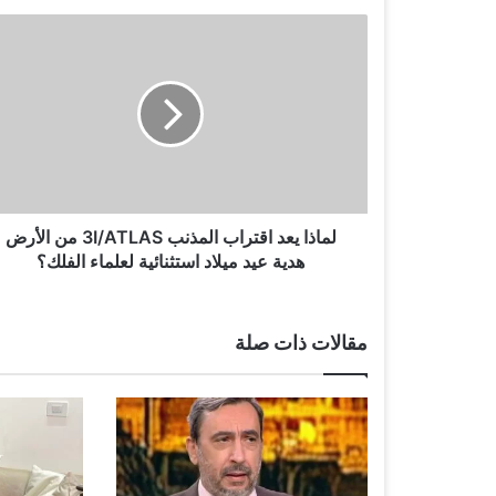
…
ل
م
ا
ذ
ا
ي
ع
د
ا
ق
لماذا يعد اقتراب المذنب 3I/ATLAS من الأرض
ت
هدية عيد ميلاد استثنائية لعلماء الفلك؟
ر
ا
ب
مقالات ذات صلة
ا
ل
م
ذ
ن
ب
3