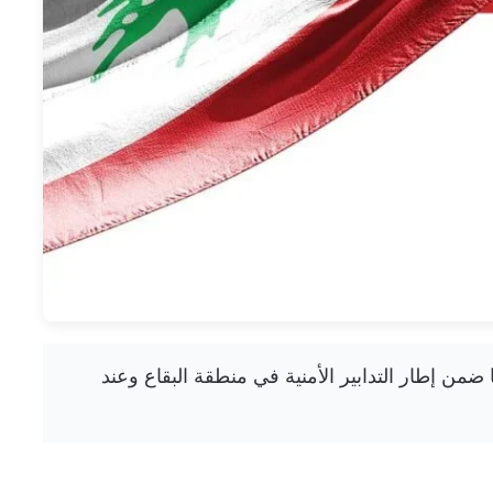
ya — الجيش توقيف 38 سوريًّا ضمن إطار التدابير الأمنية في منطقة البقاع وعند