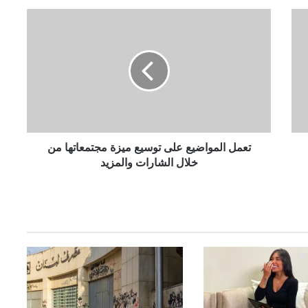
ت
ع
م
ل
ا
ل
م
و
ا
ض
تعمل المواضيع على توسيع ميزة مجتمعاتها من
ي
خلال الشارات والمزيد
ع
ع
ل
ى
ت
و
س
ي
ع
م