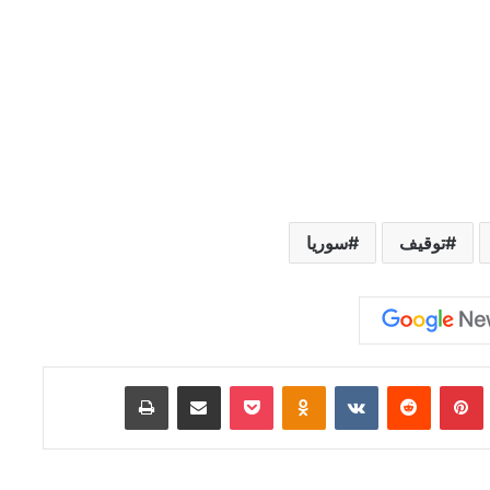
توقيف
سوريا
Tumb
بينتيريست
‏Reddit
‏VKontakte
Odnoklassniki
‫Pocket
مشاركة عبر البريد
طباعة