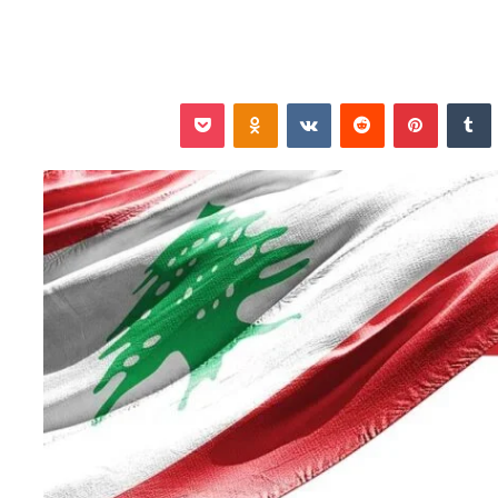
نكدإن
‏Tumblr
بينتيريست
‏Reddit
‏VKontakte
Odnoklassniki
‫Pocket