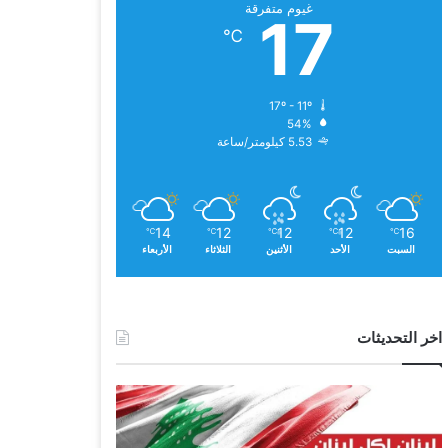
غيوم متفرقة
17
℃
17º - 11º
54%
5.53 كيلومتر/ساعة
14
12
12
12
16
℃
℃
℃
℃
℃
السبت
الأحد
الأثنين
الثلاثاء
الأربعاء
اخر التحديثات