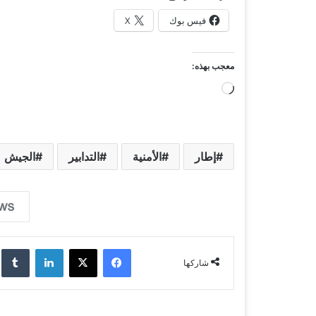
فيس بوك
X
معجب بهذه:
ج
ا
ر
ي
إطار
الأمنية
التدابير
الجيش
ا
ل
ت
ح
فيسبوك
‫X
لينكدإن
‏lr
م
شاركها
ي
ل