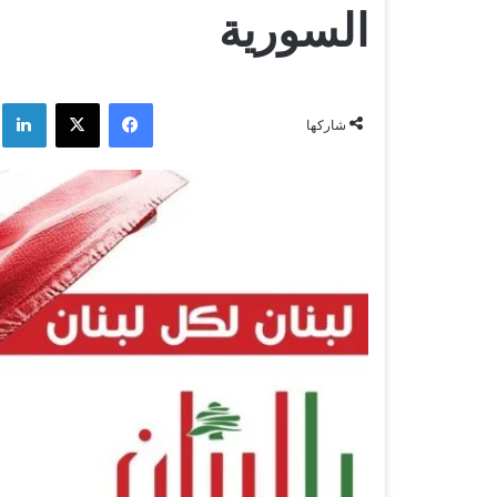
السورية
فيسبوك
‫X
لي
شاركها