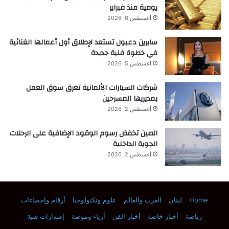
تابعونا على جوجل و أخبار جوجل.
يومية منذ فبراير
أغسطس 6, 2026
سابرين دعبول تستعد لإطلاق أول أعمالها الغنائية
في خطوة فنية جديدة
■ مصدر الخبر الأصلي
أغسطس 5, 2026
شركات السيارات الألمانية تغرق سوق العمل
نشر لأول مرة على:
scitechdaily.com
بمديريها المسرحين
تاريخ النشر:
2025-12-19 08:01:00
أغسطس 2, 2026
الكاتب:
Science China Press
الصين تخفض رسوم الوقود الإضافية على الرحلات
الجوية الداخلية
أغسطس 2, 2026
تنويه من موقع “yalebnan.org”:
تم جلب هذا المحتوى بشكل آلي من المصدر:
scitechdaily.com
Home
لبنان
العرب والعالم
علوم وتكنولوجيا
أرقام وإحصاءات
بتاريخ:
2025-12-19 08:01:00
.
رياضة
أخبار خاصة
أخبار الفن
أزياء وموضة
إصدارات فنية