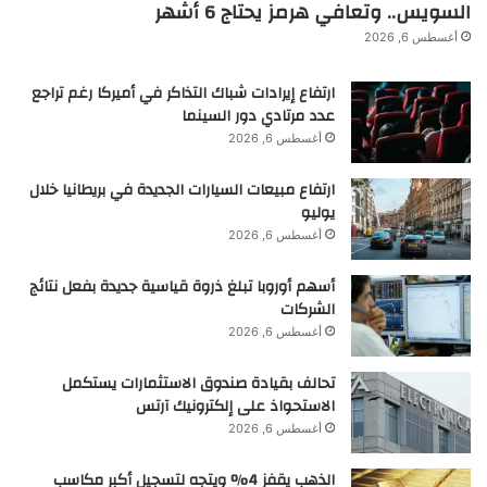
السويس.. وتعافي هرمز يحتاج 6 أشهر
يتحدى هذا الاكتشاف النماذج التقليدية لانتشار الفيروس
أغسطس 6, 2026
من خلال تقديم آلية تعتمد على الهجرة، والتي تستغل آلية
هجرة المضيف للعدوى الجهازية.
ارتفاع إيرادات شباك التذاكر في أميركا رغم تراجع
عدد مرتادي دور السينما
المرجع: “Migrion، وحدة بوساطة Migrasome لانتقال
أغسطس 6, 2026
الفيروس بين الخلايا” بقلم Yuxing Huang، وXiaojie
ارتفاع مبيعات السيارات الجديدة في بريطانيا خلال
Yan، وXing Liu، وCongcong Ji، وWenmin Tian،
يوليو
وHaohao Tang، وYong Li، وYiling Wen، وPeiyao
أغسطس 6, 2026
Fan، وHongli Wang، وCankun Xi، وZhongtian Li،
أسهم أوروبا تبلغ ذروة قياسية جديدة بفعل نتائج
وTian Lu، وFuping You، وXin Yin، وYang Chen، 23
الشركات
أغسطس 6, 2026
أغسطس 2025،
نشرة العلوم
.
دوى: 10.1016/j.scib.2025.08.039
تحالف بقيادة صندوق الاستثمارات يستكمل
الاستحواذ على إلكترونيك آرتس
لا تفوت أي اختراق: انضم إلى النشرة الإخبارية
أغسطس 6, 2026
SciTechDaily.
الذهب يقفز 4% ويتجه لتسجيل أكبر مكاسب