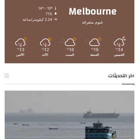
Melbourne
14º - 10º
71%
2.24 كيلومتر/ساعة
غيوم متفرقة
13
12
16
16
14
℃
℃
℃
℃
℃
الخميس
الجمعة
السبت
الأحد
الأثنين
اخر التحديثات