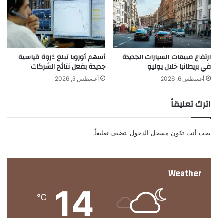
ل
إ
ن
ق
ا
ارتفاع مبيعات السيارات الجديدة
أسهم أوروبا تبلغ ذروة قياسية
ص
في بريطانيا خلال يوليو
جديدة بفعل نتائج الشركات
ا
ل
أغسطس 6, 2026
أغسطس 6, 2026
و
ز
اترك تعليقاً
ن
يجب أنت تكون
مسجل الدخول
لتضيف تعليقاً.
Weather
14
℃