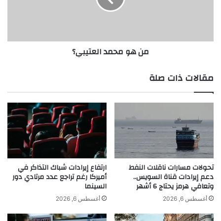
ض
ح
ا
م
ه
د
ر
ا
من هو محمد العتيبي؟
ت
ل
ح
ع
ق
ت
مقالات ذات صلة
ق
ي
ا
ب
ل
ي
ن
؟
ج
ا
ح
ا
ت
تحولات مسارات ناقلات النفط
ارتفاع إيرادات شباك التذاكر في
ف
دعم إيرادات قناة السويس..
أميركا رغم تراجع عدد مرتادي دور
وتعافي هرمز يحتاج 6 أشهر
السينما
ي
م
أغسطس 6, 2026
أغسطس 6, 2026
ج
ا