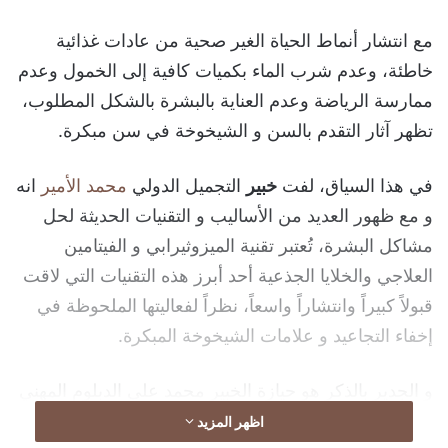
مع انتشار أنماط الحياة الغير صحية من عادات غذائية
خاطئة، وعدم شرب الماء بكميات كافية إلى الخمول وعدم
ممارسة الرياضة وعدم العناية بالبشرة بالشكل المطلوب،
تظهر آثار التقدم بالسن و الشيخوخة في سن مبكرة.
خبير
التجميل الدولي
محمد الأمير
انه
و مع ظهور العديد من الأساليب و التقنيات الحديثة لحل
مشاكل البشرة، تُعتبر تقنية الميزوثيرابي و الفيتامين
العلاجي والخلايا الجذعية أحد أبرز هذه التقنيات التي لاقت
قبولاً كبيراً وانتشاراً واسعاً، نظراً لفعاليتها الملحوظة في
إخفاء التجاعيد و علامات الشيخوخة المبكرة.
‎و الجدير بالذكر هو حيازة الخبير محمد على الدبلوم المهني
في مجال الحقن التجميلي والبشرة حيث حصل على
اظهر المزيد