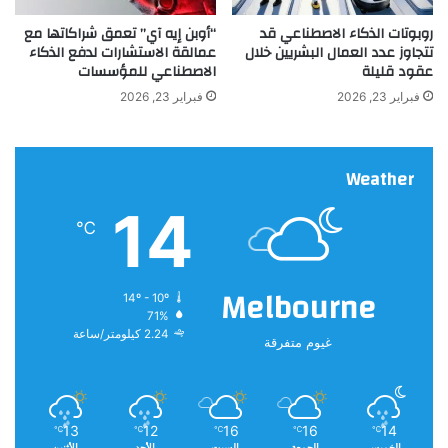
ملاحظة:
قد يتم استخدام الترجمة الآلية في بعض الأحيان لتوفير
ه
هذا المحتوى.
روبوتات الذكاء الاصطناعي قد
“أوبن إيه آي” تعمق شراكاتها مع
ح
تتجاوز عدد العمال البشريين خلال
عمالقة الاستشارات لدفع الذكاء
ت
عقود قليلة
الاصطناعي للمؤسسات
ى
ا
فبراير 23, 2026
فبراير 23, 2026
ل
آ
ن
ابتكار
الترسبات
المياه
ايراني
Weather
يمنع
14
℃
Melbourne
14º - 10º
71%
2.24 كيلومتر/ساعة
غيوم متفرقة
13
12
16
16
14
℃
℃
℃
℃
℃
الخميس
الجمعة
السبت
الأحد
الأثنين