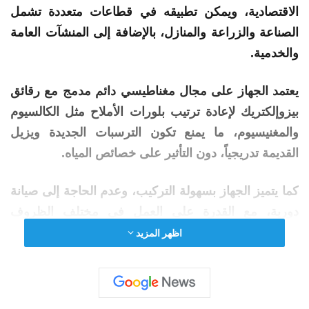
الاقتصادية، ويمكن تطبيقه في قطاعات متعددة تشمل
الصناعة والزراعة والمنازل، بالإضافة إلى المنشآت العامة
والخدمية.
يعتمد الجهاز على مجال مغناطيسي دائم مدمج مع رقائق
بيزوإلكتريك لإعادة ترتيب بلورات الأملاح مثل الكالسيوم
والمغنيسيوم، ما
يمنع
تكون
الترسبات
الجديدة ويزيل
القديمة تدريجياً، دون التأثير على خصائص
المياه
.
كما يتميز الجهاز بسهولة التركيب، وعدم الحاجة إلى صيانة
دورية، مع القدرة على العمل في مختلف الظروف
المناخية والجغرافية. ويُسهم الطلاء النانوي المستخدم على
اظهر المزيد
المغناطيسيات في تقليل حجم ووزن الجهاز، وزيادة متانته
ومقاومته للتآكل والرطوبة، مع الحفاظ على كفاءته
التشغيلية.