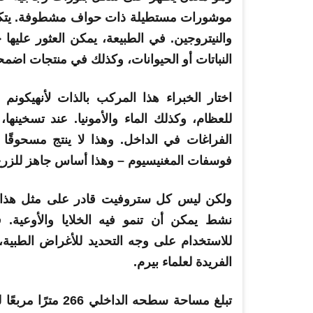
موشورات مستطيلة ذات حواف مشطوفة. يتكون 
والنيتروجين. في الطبيعة، يمكن العثور عليها 
النباتات أو الحيوانات، وكذلك في منتجات اضمحل
اختار الخبراء هذا المركب بالذات لأنه
يكون
م ي
للعظام، وكذلك الماء والأمونيا. عند تسخينها، 
الفراغات في الداخل. وهذا لا ينتج مسحوقًا
فوسفات المغنيسيوم – وهذا أساس جاهز للزرع
ولكن ليس كل ستروفيت قادر على مثل هذا ا
نشط يمكن أن تنمو فيه الخلايا والأوعية.
ف
للاستخدام على وجه التحديد للأغراض الطبية
الفريدة لعلماء بيرم.
تبلغ مساحة سطحه ا