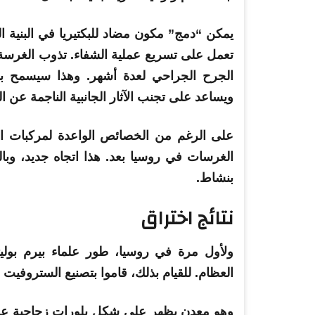
يمكن “دمج” مكون مضاد للبكتيريا في البنية ا
تعمل على تسريع عملية الشفاء. تذوب الغرس
الجرح الجراحي لعدة أشهر. وهذا سيسمح بال
ويساعد على تجنب الآثار الجانبية الناجمة عن ال
على الرغم من الخصائص الواعدة لمركبات المغ
الغرسات في روسيا بعد. هذا اتجاه جديد، وبال
بنشاط.
نتائج اختراق
ولأول مرة في روسيا، طور
علماء
بيرم
بوليت
العظام. للقيام بذلك، قاموا بتصنيع الستروفيت
وهو معدن يظهر على شكل بلورات زجاجية عديمة