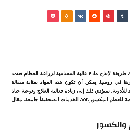
نكدإن
‏Tumblr
بينتيريست
‏Reddit
‏VKontakte
Odnoklassniki
‫Pocket
ك طريقة لإنتاج
مادة
عالية المسامية لزراعة
العظام
تعتمد
ا في روسيا. يمكن أن تكون هذه المواد بمثابة سقالة
 للأدوية. سيؤدي ذلك إلى زيادة فعالية العلاج ونوعية حياة
ة للعظم المكسور،
aet
الخدمات الصحفية
أ
جامعة
. مقال
والكسور