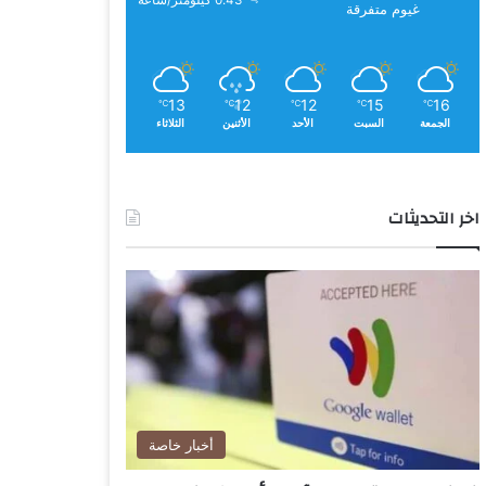
0.43 كيلومتر/ساعة
غيوم متفرقة
13
12
12
15
16
℃
℃
℃
℃
℃
الجمعة
السبت
الأحد
الأثنين
الثلاثاء
اخر التحديثات
أخبار خاصة