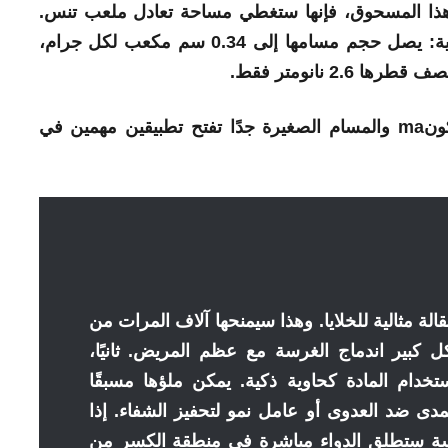
ن هذا المسحوق، فإنها ستغطي مساحة تعادل ملعب تنس.
في الوقت نفسه، تكون المادة “فسيحة” للغاية: يصل حجم مسامها إلى 0.34 سم مكعب لكل جرام،
2 نانومتر فقط.
ون
ma والمسام الصغيرة جدًا تفتح تطبيقين مهمين في
لة مثالية للخلايا. وهذا سيمنحها آلاف المرات من
ل كبير اندماج الغرسة مع عظم المريض. ثانيًا،
خدام المادة كحاوية ذكية. يمكن ملؤها مسبقًا
لمدى ضد العدوى أو عامل نمو لتحفيز الشفاء. إذا
ة ستطلق الدواء مباشرة في منطقة الكسر من