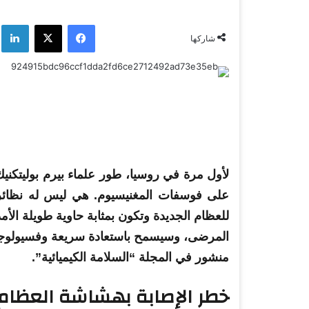
فيسبوك
‫X
لي
شاركها
لأول مرة في روسيا، طور
علماء
بيرم
بوليتكني
على فوسفات المغنيسيوم.
هي
ليس له نظائره
للعظام الجديدة وتكون بمثابة حاوية طويلة الأمد
المرضى، وسيسمح باستعادة سريعة وفسيولوجي
منشور في المجلة “السلامة الكيميائية”.
خطر الإصابة بهشاشة
العظام