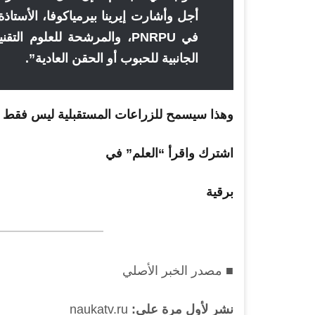
أجل وأشارت إيرينا بيرمياكوفا، الأستاذ
في PNRPU، والمرشحة للعلوم
الجانبية للحبوب أو الحقن العادية”.
وهذا سيسمح للزراعات المستقبلية ليس فقط با
اشترك واقرأ “العلم” في
برقية
■ مصدر الخبر الأصلي
نشر لأول مرة على:
naukatv.ru