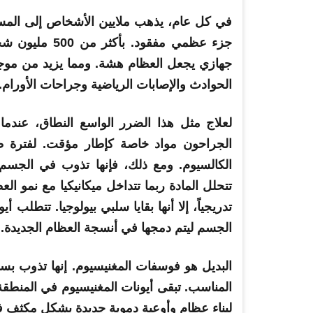
في كل عام، يذهب ملايين الأشخاص إلى المس
جزء عظمي مفقود.
ب
أكثر من 500 مليون شخص
جهازي يجعل العظام هشة. ومما يزيد من موجة 
الحوادث والإصابات الرياضية وجراحات الأورام.
لعلاج مثل هذا الضرر الواسع النطاق، عندم
الجراحون مواد خاصة كإطار مؤقت. لفترة طو
الكالسيوم. ومع ذلك، فإنها تذوب في الجسم
تتحلل المادة
ربما
تتداخل ميكانيكيا مع نمو الع
تدريجياً، إلا أنها
بقايا
سلبي بيولوجيا. تتطلب أيو
الجسم ليتم دمجها في أنسجة العظام الجديدة.
البديل هو فوسفات المغنيسيوم. إنها تذوب بس
المناسب. تبقى أيونات المغنيسيوم في المنطقة
لبناء عظام وأوعية دموية جديدة بشكل مكثف ف