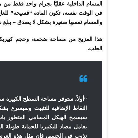
المسام الداخلية عقليًا بجرام واحد فقط م
والمسام نفسها صغيرة بشكل لا يصدق – يبلغ نصف قطرها .6
هذا المزيج من مساحة ضخمة، وحجم كبير
يك
الطب.
“أولاً، ستوفر مساحة السطح الكبيرة سقا
النقاط الإضافية للتثبيت وسيسرع بشك
سيسمح الهيكل المسامي المتطور باست
بعامل مضاد للبكتيريا للحماية طويلة ا
تذوب في الجسم، فإن مثل هذه الغرس