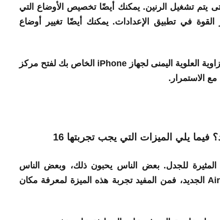
عر القوة الموجود على جذع AirPod حتى يتم تشغيل الرنين. يمكنك أيضًا تخصيص الأوضاع التي
القوة في تطبيق الإعدادات. يمكنك أيضًا تغيير أوضاع
بالإضافة إلى ذلك، يمكنك التمرير لأسفل من الزاوية العلوية اليمنى لجهاز iPhone الخاص بك لفتح مركز
ع الاستمرار.
عد الوعي بالمحادثة إحدى ميزات AirPods المثيرة للجدل. بعض الناس يحبون ذلك، وبعض الناس
الجديد
، فمن المفيد تجربة هذه الميزة لمعرفة مكان