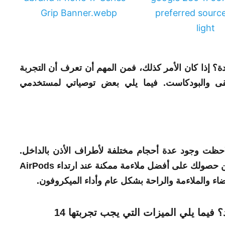
ديدة؟ إذا كان الأمر كذلك، فمن المهم أن تعرف أن التجربة
قى والبودكاست.
فيما
يلي بعض توصياتي لمستخدمي
فتح علبة AirPods Pro، ربما لاحظت وجود عدة أحجام مختلفة لأطراف الأذن بالداخل.
الشيء الوحيد الذي عليك القيام به هو التأكد من حصولك على أفضل ملاءمة ممكنة عند ارتداء AirPods