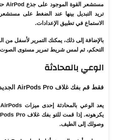
مستش
تريد التبديل بينها عند الضغط على مستشعر 
الاستماع في تطبيق الإعدادات.
التحكم، ثم لمس شريط تمرير مستوى الصوت م
الوعي بالمحادثة
فقط قم بفك غلاف AirPods Pro الجديد؟ فيما يلي الميزات التي يجب تجربتها 16
ي
يكرهونه. إذا قمت للتو بفك
غلاف
AirPods Pro
وصولك إلى الطيف.