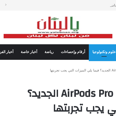
دات شباك التذاكر في أميركا رغم تراجع عدد مرتادي دور السينما
علوم وتكنولوجيا
أرقام وإحصاءات
رياضة
أخبار خاصة
أخبار الفن
فقط قم بفك غلاف AirPods Pro الجديد؟
ي يجب تجربتها