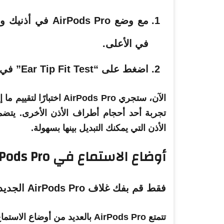
مع وضع Pods Pro
في الأعلى.
اضغط على “Ear Tip Fit Test” في القائمة واضغط على زر التشغيل.
الآن، ستجري AirPods Pro 
الأذن
التي
يمكنك التبديل بينها بسهولة.
أوضاع الاستماع في AirPods Pro
فقط قم بفك غلاف AirPods Pro الجديد؟ فيما يلي الميزات التي يجب تجربتها 15
تتمتع AirPods Pro بالعديد من أوضاع الاستماع المختلفة التي يمكنك الاختيار من بينها.