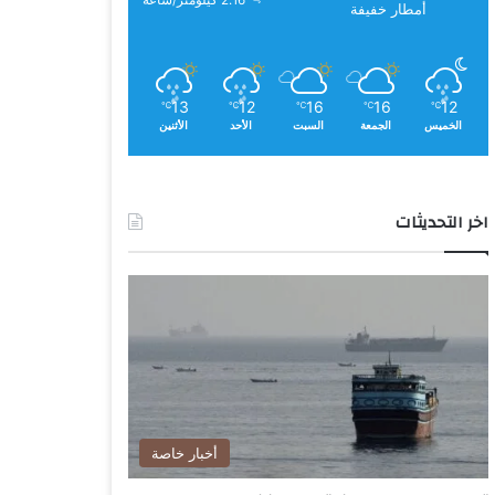
2.16 كيلومتر/ساعة
أمطار خفيفة
13
12
16
16
12
℃
℃
℃
℃
℃
الخميس
الجمعة
السبت
الأحد
الأثنين
اخر التحديثات
أخبار خاصة