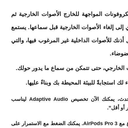
روفونات المواجهة للخارج الأصوات الخارجية ثم
 إلى إلغاء الأصوات الخارجية قبل سماعها. يستمع
أذنك للأصوات الداخلية غير المرغوب فيها، والتي
الخارجي، حتى تتمكن من سماع ما يدور حولك.
ك استجابةً للبيئة المحيطة بك وبناءً عليها.
مع نظام التشغيل iOS 18 والإصدارات الأحدث، يمكنك الآن تخصيص Adaptive Audio ليناسب
أو أقل”.
هناك طرق متعددة للتبديل بين أوضاع الاستماع مع AirPods Pro 3. يمكنك الضغط مع الاستمرار على