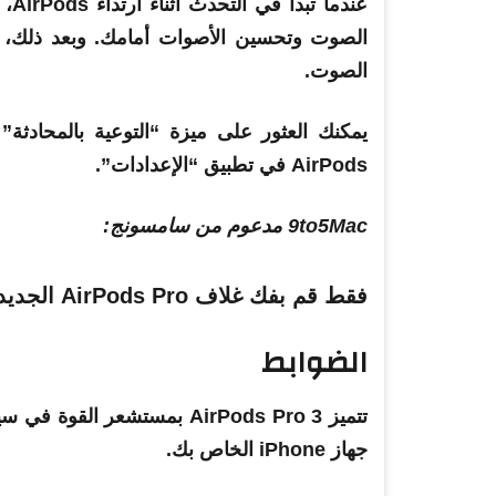
عند
الصوت وتحسين الأصوات أمامك. وبعد ذلك، بمجر
الصوت.
AirPods في تطبيق “الإعدادات”.
9to5Mac مدعوم من سامسونج:
فقط قم بفك غلاف AirPods Pro الجديد؟ فيما يلي الميزات التي يجب تجربتها 17
الضوابط
تتميز AirPods Pro 3 بمستشعر 
جهاز iPhone الخاص بك.