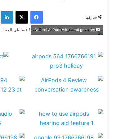
فيسبوك
‫X
لي
شاركها
Control AirPods with head gestures