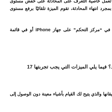
ما تبدأ في التحدث أثناء ارتداء AirPods، تعمل خاصية التعرف على المحادثة على خفض مستوى
د انتهاء المحادثة، تقوم الميزة تلقائيًا برفع مستوى
يمكنك العثور على ميزة “التوعية بالمحادثة” في “مركز التحكم” على جهاز iPhone أو في قائمة
القوة في سيقانها والذي يتيح لك القيام بأشياء معينة دون الوصول إلى