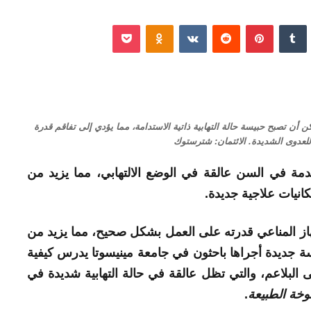
نكدإن
‏Tumblr
بينتيريست
‏Reddit
‏VKontakte
Odnoklassniki
‫Pocket
أن تصبح حبيسة حالة التهابية ذاتية الاستدامة، مما يؤدي إلى تفاقم قدرة
لعدوى الشديدة. الائتمان: شترستوك
متقدمة في السن عالقة في الوضع الالتهابي، مما يزيد من
انيات علاجية جديدة.
از المناعي قدرته على العمل بشكل صحيح، مما يزيد من
ة جديدة أجراها باحثون في جامعة مينيسوتا يدرس كيفية
 البلاعم، والتي تظل عالقة في حالة التهابية شديدة في
خة الطبيعة
.