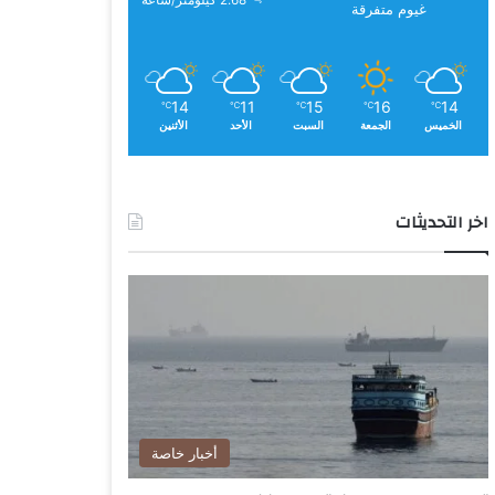
2.68 كيلومتر/ساعة
غيوم متفرقة
14
11
15
16
14
℃
℃
℃
℃
℃
الخميس
الجمعة
السبت
الأحد
الأثنين
اخر التحديثات
أخبار خاصة