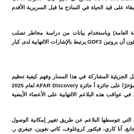
لبقاء على قيد الحياة في النماذج ما قبل السريرية الأقدم
لصحة العامة) وباستخدام بيانات من دراسة مخاطر تصلب
الشرايين في المجتمعات (ARIC)، كشف الباحثون أن بروتين GDF3 يرتبط بالإشارات الالتهابية لدى كبار
ل الجزيئية المشاركة في هذا المسار وفهم كيفية تنظيم
إشارات التهابية محددة. حصل الدكتور كاميل مؤخرًا على جائزة أ جائزة AFAR Discovery لعام 2025
في عواقب هذه البلاعم الالتهابية على الأعضاء الأيضية
جة الدهنية التي تتوسطها البلاعم عن طريق تغيير إمكانية الوصول
جانغ، آنا كاري، فيكتور كروغلوف، كاتي نغوين، جيفري ر.