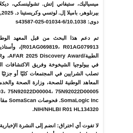
ميسياليك، ستيفاني إتش. تشولينسكي، ديكلا
بيرنلوهر، باميلا إل. لوتسي وكريستينا د. 2025,
دوى: 10.1038/s43587-025-01034-6
في بيولوجيا الشيخوخة وفريق الاكتشافات ا
تصلب الشرايين في المجتمعات كليًا أو جزئيًا 
المعاهد الوطنية للصحة
NIH/NHLBI R01 HL134320.
لا تفوت أي اختراق: انضم إلى النشرة الإخبارية SciTechDaily.