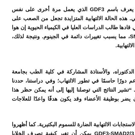
مل مرة أخرى على نفس
ي. هذه الحالة الالتهابية المتزايدة تجعل من الصعب على
 قادها طالب الدراسات العليا في الكيمياء الحيوية إن هوا
جانغ، أن GDF3 يرسل إشارات عبر SMAD2/3، مما يسبب تغييرات دائمة في الجينوم. ونتيجة لذلك،
لتهابية.
لدكتوراه، والأستاذة المشاركة في كلية الطب بجامعة
اعم دورًا حاسمًا في تطور الالتهاب؛ وفي دراستنا، حددنا
 “تشير النتائج التي توصلنا إليها إلى أنه يمكن حظر هذا
 يضر بوظيفة الأعضاء وقد يكون هدفًا واعدًا للعلاجات
أن إزالة جين GDF3 قلل من الاستجابات الالتهابية الضارة للسموم البكتيرية. كما أظهروا
الخلايا