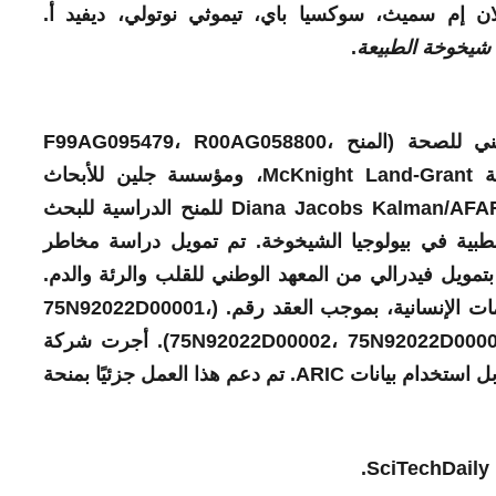
ن إم سميث، سوكسيا باي، تيموثي نوتولي، ديفيد أ.
شيخوخة الطبيعة
.
تم دعم هذا البحث من قبل المعهد الوطني للصحة (المنح F99AG095479، R00AG058800،
R01AG069819، R01AG079913)، وأستاذية McKnight Land-Grant، ومؤسسة جلين للأبحاث
الطبية/AFAR 2025 Discovery Award، وDiana Jacobs Kalman/AFAR للمنح الدراسية للبحث
لطبية في بيولوجيا الشيخوخة. تم تمويل دراسة مخاطر
بتمويل فيدرالي من المعهد الوطني للقلب والرئة والدم.
، وزارة الصحة والخدمات الإنسانية، بموجب العقد رقم. (75N92022D00001،
75N92022D00002، 75N92022D00003، 75N92022D00004، 75N92022D00005). أجرت شركة
SomaLogic Inc. فحوصات SomaScan مقابل استخدام بيانات ARIC. تم دعم هذا العمل جزئيًا بمنحة