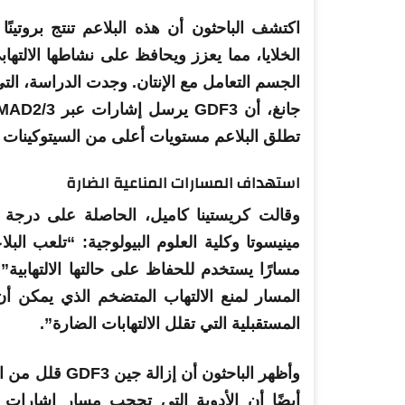
اكتشف الباحثون أن هذه البلاعم تنتج بروتينًا يعرف باسم GDF3 الذي يع
الخلايا
، مما يعزز ويحافظ على نشاطها الالتهاب
الجسم التعامل مع الإنتان. وجدت الدراسة، التي
تطلق البلاعم مستويات أعلى من السيتوكينات الا
استهداف المسارات المناعية الضارة
وقالت كريستينا كاميل، الحاصلة على درجة ا
مينيسوتا وكلية العلوم البيولوجية: “تلعب البل
مسارًا يستخدم للحفاظ على حالتها الالتهابية”.
المسار لمنع الالتهاب المتضخم الذي يمكن أن
المستقبلية التي تقلل الالتهابات الضارة”.
وأظهر الباحثون 
أيضًا أن الأدوية التي تحجب مسار إشارات GDF3-SMAD2/3 يمكن أن تغير كيفية تصرف