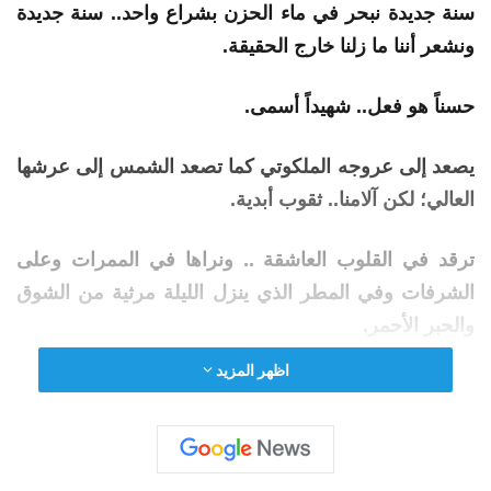
سنة جديدة نبحر في ماء الحزن بشراع واحد.. سنة جديدة
ونشعر أننا ما زلنا خارج الحقيقة.
حسناً هو فعل.. شهيداً أسمى.
يصعد إلى عروجه الملكوتي كما تصعد الشمس إلى عرشها
العالي؛ لكن
آلامنا
..
ثقوب
أبدية
.
ترقد في القلوب العاشقة .. ونراها في الممرات وعلى
الشرفات وفي المطر الذي ينزل الليلة مرثية من الشوق
والحبر الأحمر.
اظهر المزيد
سلام عليك … عليك السلام.. يا سيد السلام.